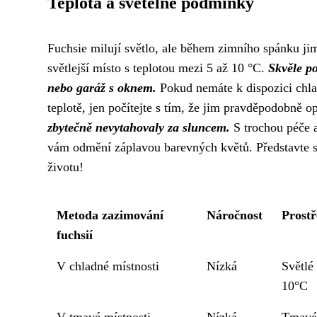
Teplota a světelné podmínky
Fuchsie milují světlo, ale během zimního spánku jim
světlejší místo s teplotou mezi 5 až 10 °C.
Skvěle po
nebo garáž s oknem.
Pokud nemáte k dispozici chlad
teplotě, jen počítejte s tím, že jim pravděpodobně o
zbytečně nevytahovaly za sluncem.
S trochou péče a
vám odmění záplavou barevných květů. Představte si 
životu!
Metoda zazimování
Náročnost
Prostř
fuchsií
V chladné místnosti
Nízká
Světlé
10°C