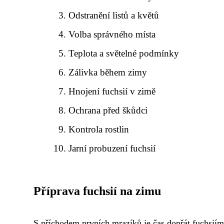
Odstranění listů a květů
Volba správného místa
Teplota a světelné podmínky
Zálivka během zimy
Hnojení fuchsií v zimě
Ochrana před škůdci
Kontrola rostlin
Jarní probuzení fuchsií
Příprava fuchsií na zimu
S příchodem prvních mrazíků je čas dopřát fuchsiím 