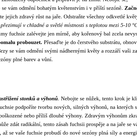
e se vám odmění bohatým květenstvím i v příští sezóně.
Začn
te jejich zdravý růst na jaře. Odstraňte všechny odkvetlé květ
přezimují v chladné a světlé místnosti s teplotou mezi 5-10 °
imy fuchsie zalévejte jen mírně, aby kořenový bal zcela nevy
 pomalu probouzet.
Přesaďte je do čerstvého substrátu, obnov
. Brzy se vám odmění svými nádhernými květy a rozzáří vaši z
sezóny plné barev a vůní.
astřižení stonků a výhonů
. Nebojte se nůžek, tento krok je k
 fuchsie podpoříte tvorbu nových, silných výhonů, na kterých 
é, poškozené nebo příliš dlouhé výhony. Zdravým výhonům zkr
že zdát radikální, tento zásah fuchsii prospěje a na jaře se 
 až se vaše fuchsie probudí do nové sezóny plná síly a energi