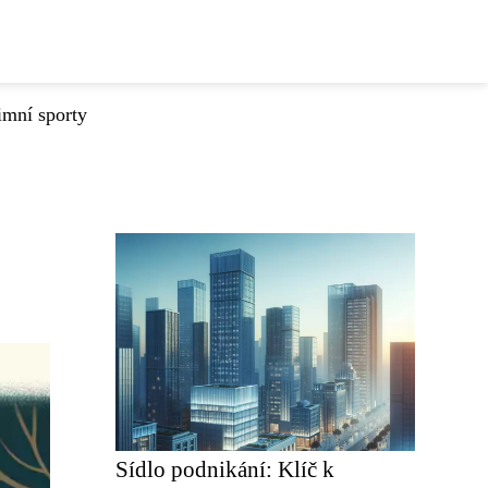
imní sporty
Sídlo podnikání: Klíč k