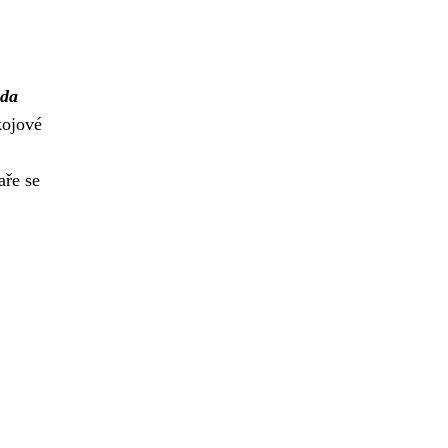
ada
kojové
aře se