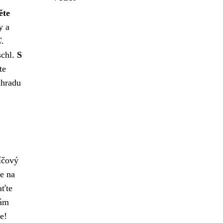
ěte
y a
C
.
schl.
S
te
ahradu
líčový
se na
aťte
vám
e!