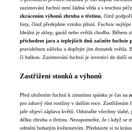
zazimování fuchsií není žádná věda a s trochou péč
zkrácením výhonů zhruba o třetinu
, čímž podpoří
listy, čímž předejdete vzniku plísní.
Fuchsie nejlépe 
Ideální je sklep, garáž nebo světlá chodba. Během z
příchodem jara a teplejších dnů začněte fuchsie
pravidelnou zálivku a dopřejte jim dostatek světla
či balkon. Zazimování fuchsií je investicí do další 
Zastřižení stonků a výhonů
Před uložením fuchsií k zimnímu spánku je čas na
z
pro zdravý růst rostliny v dalším roce. Zastřižením
jaře objeví záplava květů. Odstraňte všechny slab
délku zhruba o třetinu. Nezapomeňte, že i když se mů
odmění bohatým květenstvím. Představte si tu krásu,