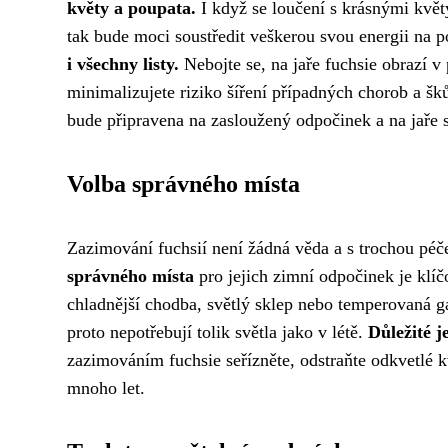
květy a poupata.
I když se loučení s krásnými květy 
tak bude moci soustředit veškerou svou energii na 
i všechny listy.
Nebojte se, na jaře fuchsie obrazí v
minimalizujete riziko šíření případných chorob a šk
bude připravena na zasloužený odpočinek a na jař
Volba správného místa
Zazimování fuchsií není žádná věda a s trochou pé
správného místa
pro jejich zimní odpočinek je klí
chladnější chodba, světlý sklep nebo temperovaná ga
proto nepotřebují tolik světla jako v létě.
Důležité j
zazimováním fuchsie seřízněte, odstraňte odkvetlé k
mnoho let.