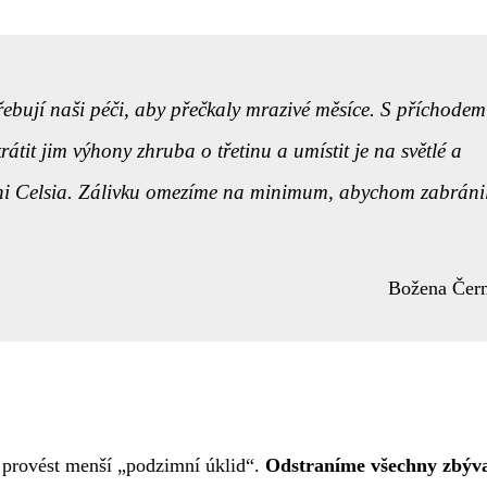
řebují naši péči, aby přečkaly mrazivé měsíce. S příchodem
tit jim výhony zhruba o třetinu a umístit je na světlé a
pni Celsia. Zálivku omezíme na minimum, abychom zabránil
Božena Čer
é provést menší „podzimní úklid“.
Odstraníme všechny zbýva