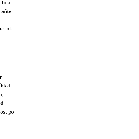
tlina
raňte
ie tak
r
íklad
u,
ed
dost po