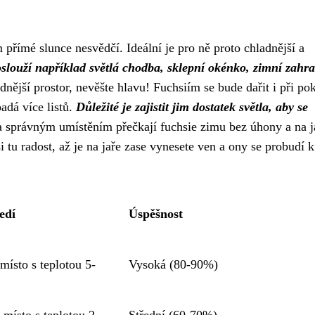
 přímé slunce nesvědčí. Ideální je pro ně proto chladnější a
slouží například světlá chodba, sklepní okénko, zimní zahr
nější prostor, nevěšte hlavu! Fuchsiím se bude dařit i při po
padá více listů.
Důležité je zajistit jim dostatek světla, aby se
 správným umístěním přečkají fuchsie zimu bez úhony a na j
tu radost, až je na jaře zase vynesete ven a ony se probudí k
edí
Úspěšnost
 místo s teplotou 5-
Vysoká (80-90%)