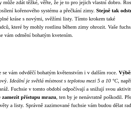
může zdát těžké, věřte, že je to pro jejich vlastní dobro. Ros
posílení kořenového systému a přečkání zimy.
Stejně tak odst
 plné kráse s novými, svěžími listy. Tímto krokem také
ůdců, které by mohly rostlinu během zimy ohrozit. Vaše fuchs
e se vám odmění bohatým kvetením.
če se vám odvděčí bohatým květenstvím i v dalším roce.
Výbě
čový.
Ideální je světlá místnost s teplotou mezi 5 a 10 °C
, např
ráž. Fuchsie v tomto období odpočívají a snižují svou aktivit
e zamezit přístupu mrazu
, ten by je nenávratně poškodil. Př
věty a listy. Správně zazimované fuchsie vám budou dělat ra