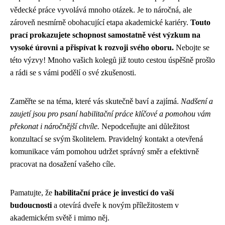
vědecké práce vyvolává mnoho otázek. Je to náročná, ale
zároveň nesmírně obohacující etapa akademické kariéry.
Touto
prací prokazujete schopnost samostatně vést výzkum na
vysoké úrovni a přispívat k rozvoji svého oboru.
Nebojte se
této výzvy! Mnoho vašich kolegů již touto cestou úspěšně prošlo
a rádi se s vámi podělí o své zkušenosti.
Zaměřte se na téma, které vás skutečně baví a zajímá.
Nadšení a
zaujetí jsou pro psaní habilitační práce klíčové a pomohou vám
překonat i náročnější chvíle.
Nepodceňujte ani důležitost
konzultací se svým školitelem. Pravidelný kontakt a otevřená
komunikace vám pomohou udržet správný směr a efektivně
pracovat na dosažení vašeho cíle.
Pamatujte, že
habilitační práce je investicí do vaší
budoucnosti
a otevírá dveře k novým příležitostem v
akademickém světě i mimo něj.