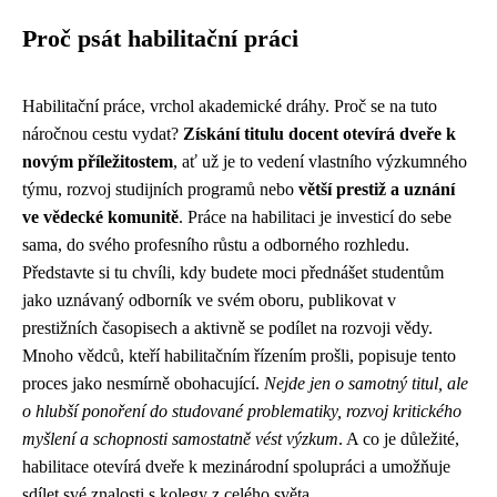
Proč psát habilitační práci
Habilitační práce, vrchol akademické dráhy. Proč se na tuto
náročnou cestu vydat?
Získání titulu docent otevírá dveře k
novým příležitostem
, ať už je to vedení vlastního výzkumného
týmu, rozvoj studijních programů nebo
větší prestiž a uznání
ve vědecké komunitě
. Práce na habilitaci je investicí do sebe
sama, do svého profesního růstu a odborného rozhledu.
Představte si tu chvíli, kdy budete moci přednášet studentům
jako uznávaný odborník ve svém oboru, publikovat v
prestižních časopisech a aktivně se podílet na rozvoji vědy.
Mnoho vědců, kteří habilitačním řízením prošli, popisuje tento
proces jako nesmírně obohacující.
Nejde jen o samotný titul, ale
o hlubší ponoření do studované problematiky, rozvoj kritického
myšlení a schopnosti samostatně vést výzkum
. A co je důležité,
habilitace otevírá dveře k mezinárodní spolupráci a umožňuje
sdílet své znalosti s kolegy z celého světa.