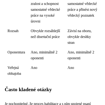
zralost a schopnost
samostatné vědecké
samostatné vědecké
práce a přinést nový
práce na vysoké
vědecký poznatek
úrovni
Rozsah
Obvykle rozsáhlejší
Závisí na oboru,
než disertační práce
obvykle desítky
stran
Oponentura
Ano, minimálně 2
Ano, minimálně 2
oponenti
oponenti
Veřejná
Ano
Ano
obhajoba
Často kladené otázky
Je pochopitelné, že proces habilitace a s ním spojené psaní