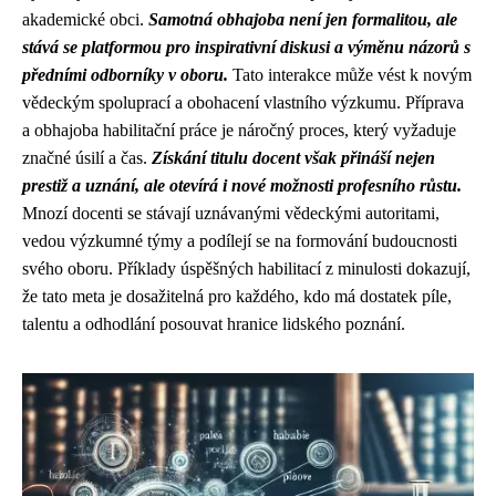
akademické obci.
Samotná obhajoba není jen formalitou, ale
stává se platformou pro inspirativní diskusi a výměnu názorů s
předními odborníky v oboru.
Tato interakce může vést k novým
vědeckým spoluprací a obohacení vlastního výzkumu. Příprava
a obhajoba habilitační práce je náročný proces, který vyžaduje
značné úsilí a čas.
Získání titulu docent však přináší nejen
prestiž a uznání, ale otevírá i nové možnosti profesního růstu.
Mnozí docenti se stávají uznávanými vědeckými autoritami,
vedou výzkumné týmy a podílejí se na formování budoucnosti
svého oboru. Příklady úspěšných habilitací z minulosti dokazují,
že tato meta je dosažitelná pro každého, kdo má dostatek píle,
talentu a odhodlání posouvat hranice lidského poznání.