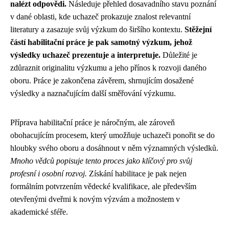
nalézt odpovědi.
Následuje přehled dosavadního stavu poznání
v dané oblasti, kde uchazeč prokazuje znalost relevantní
literatury a zasazuje svůj výzkum do širšího kontextu.
Stěžejní
částí habilitační práce je pak samotný výzkum, jehož
výsledky uchazeč prezentuje a interpretuje.
Důležité je
zdůraznit originalitu výzkumu a jeho přínos k rozvoji daného
oboru. Práce je zakončena závěrem, shrnujícím dosažené
výsledky a naznačujícím další směřování výzkumu.
Příprava habilitační práce je náročným, ale zároveň
obohacujícím procesem, který umožňuje uchazeči ponořit se do
hloubky svého oboru a dosáhnout v něm významných výsledků.
Mnoho vědců popisuje tento proces jako klíčový pro svůj
profesní i osobní rozvoj.
Získání habilitace je pak nejen
formálním potvrzením vědecké kvalifikace, ale především
otevřenými dveřmi k novým výzvám a možnostem v
akademické sféře.