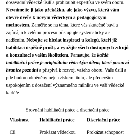
dosavadní vědecké úsilí a prohloubit expertízu ve svém oboru.
Nevnímejte ji jako překážku, ale jako výzvu, která vám
otevře dveře k novým vědeckým a pedagogickým
možnostem.
Zaměřte se na téma, které vás skutečně baví a
zajímá, a k celému procesu přistupujte systematicky a s
nadšením.
Nebojte se hledat inspiraci u kolegů, kteří již
habilitací úspěšně prošli, a využijte všech dostupných zdrojů
a konzultací s vaším školitelem.
Pamatujte, že
každá
habilitační práce je originálním vědeckým dílem, které posouvá
hranice poznání
a přispívá k rozvoji vašeho oboru. Vaše úsilí a
píle budou odměněny nejen ziskem titulu, ale především
uspokojením z dosažení významného milníku ve vaší vědecké
kariéře.
Srovnání habilitační práce a disertační práce
Vlastnost
Habilitační práce
Disertační práce
Cíl
Prokázat vědeckou
Prokázat schopnost