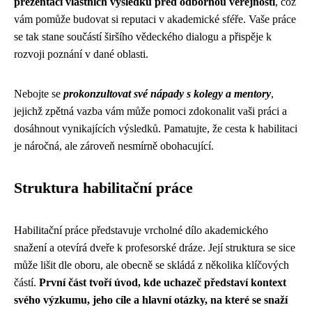
prezentací vlastních výsledků před odbornou veřejností
, což
vám pomůže budovat si reputaci v akademické sféře. Vaše práce
se tak stane součástí širšího vědeckého dialogu a přispěje k
rozvoji poznání v dané oblasti.
Nebojte se
prokonzultovat své nápady s kolegy a mentory
,
jejichž zpětná vazba vám může pomoci zdokonalit vaši práci a
dosáhnout vynikajících výsledků. Pamatujte, že cesta k habilitaci
je náročná, ale zároveň nesmírně obohacující.
Struktura habilitační práce
Habilitační práce představuje vrcholné dílo akademického
snažení a otevírá dveře k profesorské dráze. Její struktura se sice
může lišit dle oboru, ale obecně se skládá z několika klíčových
částí.
První část tvoří úvod, kde uchazeč představí kontext
svého výzkumu, jeho cíle a hlavní otázky, na které se snaží