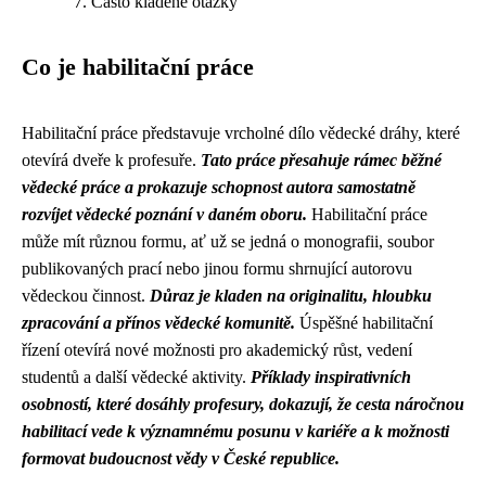
Často kladené otázky
Co je habilitační práce
Habilitační práce představuje vrcholné dílo vědecké dráhy, které
otevírá dveře k profesuře.
Tato práce přesahuje rámec běžné
vědecké práce a prokazuje schopnost autora samostatně
rozvíjet vědecké poznání v daném oboru.
Habilitační práce
může mít různou formu, ať už se jedná o monografii, soubor
publikovaných prací nebo jinou formu shrnující autorovu
vědeckou činnost.
Důraz je kladen na originalitu, hloubku
zpracování a přínos vědecké komunitě.
Úspěšné habilitační
řízení otevírá nové možnosti pro akademický růst, vedení
studentů a další vědecké aktivity.
Příklady inspirativních
osobností, které dosáhly profesury, dokazují, že cesta náročnou
habilitací vede k významnému posunu v kariéře a k možnosti
formovat budoucnost vědy v České republice.