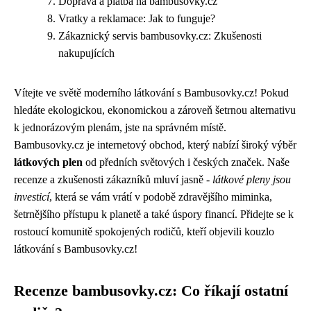
Doprava a platba na bambusovky.cz
Vratky a reklamace: Jak to funguje?
Zákaznický servis bambusovky.cz: Zkušenosti
nakupujících
Vítejte ve světě moderního látkování s Bambusovky.cz! Pokud
hledáte ekologickou, ekonomickou a zároveň šetrnou alternativu
k jednorázovým plenám, jste na správném místě.
Bambusovky.cz je internetový obchod, který nabízí široký výběr
látkových plen
od předních světových i českých značek. Naše
recenze a zkušenosti zákazníků mluví jasně -
látkové pleny jsou
investicí
, která se vám vrátí v podobě zdravějšího miminka,
šetrnějšího přístupu k planetě a také úspory financí. Přidejte se k
rostoucí komunitě spokojených rodičů, kteří objevili kouzlo
látkování s Bambusovky.cz!
Recenze bambusovky.cz: Co říkají ostatní