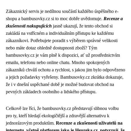
Zákaznický servis je nedílnou součástí každého úspěšného e-
shopu a bambusovky.cz si to moc dobře uvědomuje.
Recenze a
zkušenosti nakupujících
jasně ukazují, že tento obchod si
zakládá na vstřícném a individuálním přístupu ke každému
zákazníkovi. Potřebujete poradit s výběrem správné velikosti
nebo máte dotaz ohledně dostupnosti zboží? Tým
bambusovky.cz je vám plně k dispozici, ať už prostřednictvím
emailu, telefonu nebo online chatu. Mnoho spokojených
zákazníků chválí ochotu a rychlost, s jakou jim bylo odpovězeno
a jejich požadavky vyřešeny. Bambusovky.cz zkrátka dokazuje,
že i v dnešní uspěchané době je možné budovat obchod na
pevných základech osobního a lidského přístupu.
Celkově lze říci, že bambusovky.cz představují slibnou volbu
pro ty, kteří hledají ekologičtější a zdravější alternativu k
jednorázovým produktům.
Recenze a zkušenosti uživatelů na
internetu, včetně platforem jako je Heureka.cz, potvrzují, že