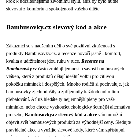
krok k udržitelnějšímu životnímu stylu, aniž by bylo nutné
slevovat z komfortu a spokojenosti vašeho dítěte.
Bambusovky.cz slevový kód a akce
Zákazníci se s nadšením dělí o své pozitivní zkušenosti s
produkty Bambusovky.cz, a recenze hovoří jasně - komfort,
kvalita a udržitelnost jdou ruku v ruce.
Recenze na
Bambusovky.cz
často zmiňují jemnost a savost bambusových
vláken, která z produktů dělají ideální volbu pro citlivou
pokožku miminek i dospělých. Mnoho rodičů si pochvaluje, jak
bambusovky zjednodušily a zpříjemnily každodenní rutinu
přebalování. Ať už hledáte ty nejjemnější pleny pro vaše
miminko, nebo chcete vyzkoušet ekologicky šetrnější alternativu
pro sebe,
Bambusovky.cz slevový kód a akce
vám umožní
objevit svět bambusových produktů za výhodnější ceny. Sledujte
pravidelné akce a využijte slevové kódy, které vám zpřístupní