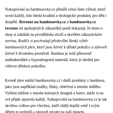
Nakupování na bambusovky.cz přináší celou řadu výhod, které
ocení každý, kdo hledá kvalitní a ekologické produkty pro děti i
dospělé.
Recenze na bambusovky.cz
a
bambusovky.cz
recenze
od spokojených zákazníků jasně dokazují, že tento e-
shop si zakládá na prvotřídním zboží a skvělém zákaznickém
servisu.
Rodiče si pochvalují především široký výběr
bambusových plen, které jsou šetrné k dětské pokožce a zároveň
šetrné k životnímu prostředí.
Bambus je totiž přirozeně
antibakteriální a hypoalergenní materiál, který je ideální pro
citlivou dětskou pokožku.
Kromě plen nabízí bambusovky.cz i další produkty z bambusu,
jako jsou například osušky, žínky, oblečení a mnoho dalšího.
Vybírat můžete z mnoha krásných designů a barev, takže si na
své přijde opravdu každý. Nakupování na bambusovky.cz je tak
skvělou volbou pro všechny, kteří chtějí dopřát sobě i svým
dětem to nejlepší a zároveň myslet na naši planetu.