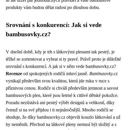
se ale držet pár jednoduchých pravidel a vaše bambusové
produkty vám budou dělat radost po dlouhou dobu.
Srovnání s konkurencí: Jak si vede
bambusovky.cz?
V dnešní době, kdy je trh s látkovými plenami tak pestrý, je
těžké se zorientovat a vybrat si ty pravé. Právě proto je důležité
srovnání s konkurencí. A jak si v něm vede bambusovky.cz?
Recenze
od spokojených rodičů mluví jasně.
Bambusovky.cz
vynikají především svou kvalitou, která jde ruku v ruce s
příznivou cenou. Rodiče si chválí především jemnost a savost
bambusových plen, které jsou šetrné k citlivé dětské pokožce.
Pozadu nezůstává ani pestrý výběr designů a velikostí, díky
čemuž si na své přijdou i ti nejnáročnější. Mnoho rodičů se
shoduje, že díky bambusovky.cz objevili kouzlo látkování a už
by neměnili. Přechod na látkové pleny nemusí být složitý a s