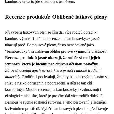
bambusovky.cz to jde snadno a s úsměvem.
Recenze produktů: Oblíbené látkové pleny
Při výběru látkových plen se čím dál více rodičů obrací k
bambusovým variantám a recenze na bambusovky.cz jasně
ukazují proč. Bambusové pleny, často označované jako
"bambusovky", si získávají oblibu pro své výjimečné vlastnosti.
Recenze produktů jasně ukazují, že rodiče si cení jejich
jemnosti, která je ideální pro citlivou dětskou pokožku.
Zároveň oceňují jejich savost, která předčí i mnohé tradiční
materiály.
Rodiče si pochvalují, že díky bambusovým plenám se
snižuje riziko opruzenin a podráždění, a děti se tak cítí
komfortněji. Mnohé recenze na bambusovky.cz zdůrazňují i
ekologické hledisko, které je pro čím dál více rodičů důležité.
Bambus je rychle rostoucí surovina a jeho pěstování je šetrnější
k životnímu prostředí. Výběr bambusových plen tak představuje