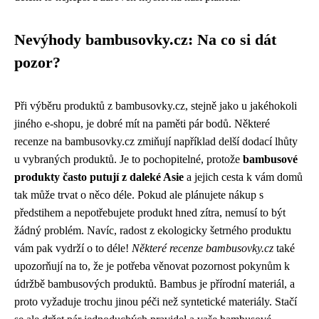
Nevýhody bambusovky.cz: Na co si dát
pozor?
Při výběru produktů z bambusovky.cz, stejně jako u jakéhokoli
jiného e-shopu, je dobré mít na paměti pár bodů. Některé
recenze na bambusovky.cz zmiňují například delší dodací lhůty
u vybraných produktů. Je to pochopitelné, protože
bambusové
produkty často putují z daleké Asie
a jejich cesta k vám domů
tak může trvat o něco déle. Pokud ale plánujete nákup s
předstihem a nepotřebujete produkt hned zítra, nemusí to být
žádný problém. Navíc, radost z ekologicky šetrného produktu
vám pak vydrží o to déle!
Některé recenze bambusovky.cz
také
upozorňují na to, že je potřeba věnovat pozornost pokynům k
údržbě bambusových produktů. Bambus je přírodní materiál, a
proto vyžaduje trochu jinou péči než syntetické materiály. Stačí