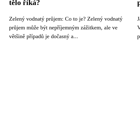
tělo říká?
Zelený vodnatý průjem: Co to je? Zelený vodnatý
J
průjem může být nepříjemným zážitkem, ale ve
V
většině případů je dočasný a...
p