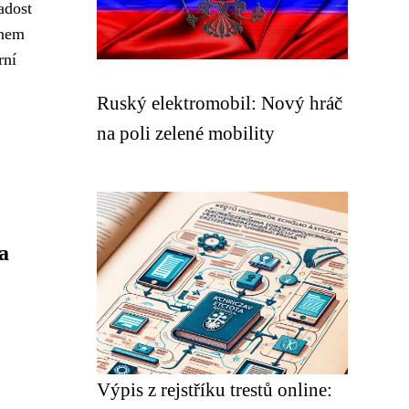
adost
enem
rní
Ruský elektromobil: Nový hráč
na poli zelené mobility
a
Výpis z rejstříku trestů online: