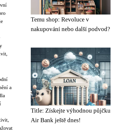
ivní
pro
Temu shop: Revoluce v
je
nakupování nebo další podvod?
é
y
vit,
odní
mění a
dla
í
Title: Získejte výhodnou půjčku
Air Bank ještě dnes!
ivit,
ažovat