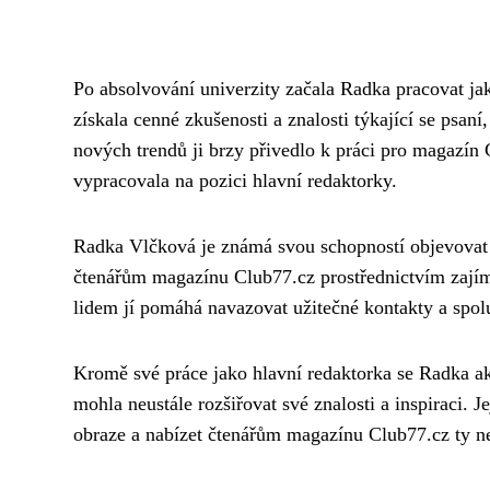
Po absolvování univerzity začala Radka pracovat jak
získala cenné zkušenosti a znalosti týkající se psaní
nových trendů ji brzy přivedlo k práci pro magazín 
vypracovala na pozici hlavní redaktorky.
Radka Vlčková je známá svou schopností objevovat 
čtenářům magazínu Club77.cz prostřednictvím zajíma
lidem jí pomáhá navazovat užitečné kontakty a spol
Kromě své práce jako hlavní redaktorka se Radka akti
mohla neustále rozšiřovat své znalosti a inspiraci. 
obraze a nabízet čtenářům magazínu Club77.cz ty nej