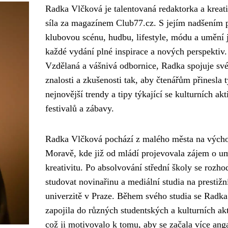
Radka Vlčková je talentovaná redaktorka a kreat
síla za magazínem Club77.cz. S jejím nadšením 
klubovou scénu, hudbu, lifestyle, módu a umění 
každé vydání plné inspirace a nových perspektiv.
Vzdělaná a vášnivá odbornice, Radka spojuje sv
znalosti a zkušenosti tak, aby čtenářům přinesla t
nejnovější trendy a tipy týkající se kulturních akti
festivalů a zábavy.
Radka Vlčková pochází z malého města na vých
Moravě, kde již od mládí projevovala zájem o u
kreativitu. Po absolvování střední školy se rozho
studovat novinařinu a mediální studia na prestižn
univerzitě v Praze. Během svého studia se Radka
zapojila do různých studentských a kulturních akt
což ji motivovalo k tomu, aby se začala více ang