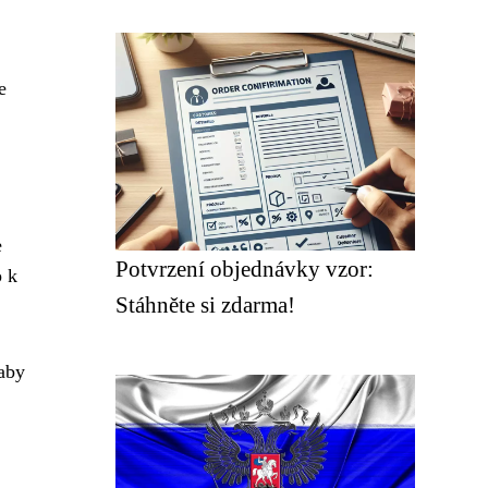
e
e
Potvrzení objednávky vzor:
p k
Stáhněte si zdarma!
 aby