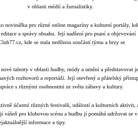
v oblasti médií a žurnalistiky.
o novinářka pro různé online magazíny a kulturní portály, kd
, editace a správy obsahu. Její nadšení pro psaní a objevování
Club77.cz, kde se stala nedílnou součástí týmu a brzy se
nové talenty v oblasti hudby, módy a umění a představovat j
vých rozhovorů a reportáží. Její otevřený a přátelský přístu
upráce s různými osobnostmi ze světa zábavy a kultury.
vně účastní různých festivalů, událostí a kulturních aktivit,
Její vášeň pro klubovou scénu a hudbu jí pomáhá udržovat se v
aktuálnější informace a tipy.