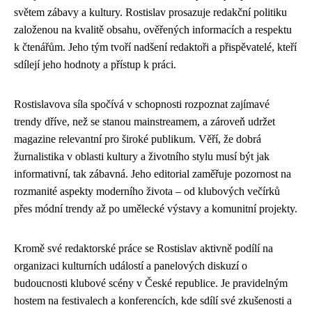
světem zábavy a kultury. Rostislav prosazuje redakční politiku
založenou na kvalitě obsahu, ověřených informacích a respektu
k čtenářům. Jeho tým tvoří nadšení redaktoři a přispěvatelé, kteří
sdílejí jeho hodnoty a přístup k práci.
Rostislavova síla spočívá v schopnosti rozpoznat zajímavé
trendy dříve, než se stanou mainstreamem, a zároveň udržet
magazine relevantní pro široké publikum. Věří, že dobrá
žurnalistika v oblasti kultury a životního stylu musí být jak
informativní, tak zábavná. Jeho editorial zaměřuje pozornost na
rozmanité aspekty moderního života – od klubových večírků
přes módní trendy až po umělecké výstavy a komunitní projekty.
Kromě své redaktorské práce se Rostislav aktivně podílí na
organizaci kulturních událostí a panelových diskuzí o
budoucnosti klubové scény v České republice. Je pravidelným
hostem na festivalech a konferencích, kde sdílí své zkušenosti a