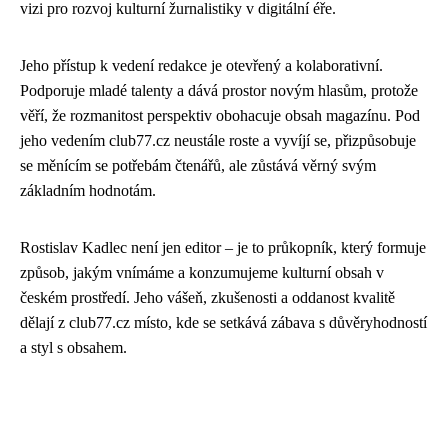
vizi pro rozvoj kulturní žurnalistiky v digitální éře.
Jeho přístup k vedení redakce je otevřený a kolaborativní.
Podporuje mladé talenty a dává prostor novým hlasům, protože
věří, že rozmanitost perspektiv obohacuje obsah magazínu. Pod
jeho vedením club77.cz neustále roste a vyvíjí se, přizpůsobuje
se měnícím se potřebám čtenářů, ale zůstává věrný svým
základním hodnotám.
Rostislav Kadlec není jen editor – je to průkopník, který formuje
způsob, jakým vnímáme a konzumujeme kulturní obsah v
českém prostředí. Jeho vášeň, zkušenosti a oddanost kvalitě
dělají z club77.cz místo, kde se setkává zábava s důvěryhodností
a styl s obsahem.