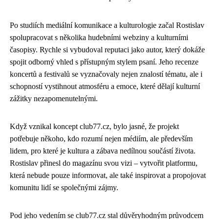
Po studiích mediální komunikace a kulturologie začal Rostislav
spolupracovat s několika hudebními webziny a kulturními
časopisy. Rychle si vybudoval reputaci jako autor, který dokáže
spojit odborný vhled s přístupným stylem psaní. Jeho recenze
koncertů a festivalů se vyznačovaly nejen znalostí tématu, ale i
schopností vystihnout atmosféru a emoce, které dělají kulturní
zážitky nezapomenutelnými.
Když vznikal koncept club77.cz, bylo jasné, že projekt
potřebuje někoho, kdo rozumí nejen médiím, ale především
lidem, pro které je kultura a zábava nedílnou součástí života.
Rostislav přinesl do magazínu svou vizi – vytvořit platformu,
která nebude pouze informovat, ale také inspirovat a propojovat
komunitu lidí se společnými zájmy.
Pod jeho vedením se club77.cz stal důvěryhodným průvodcem