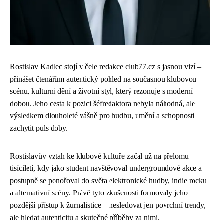
Rostislav Kadlec stojí v čele redakce club77.cz s jasnou vizí –
přinášet čtenářům autentický pohled na současnou klubovou
scénu, kulturní dění a životní styl, který rezonuje s moderní
dobou. Jeho cesta k pozici šéfredaktora nebyla náhodná, ale
výsledkem dlouholeté vášně pro hudbu, umění a schopnosti
zachytit puls doby.
Rostislavův vztah ke klubové kultuře začal už na přelomu
tisíciletí, kdy jako student navštěvoval undergroundové akce a
postupně se ponořoval do světa elektronické hudby, indie rocku
a alternativní scény. Právě tyto zkušenosti formovaly jeho
pozdější přístup k žurnalistice – nesledovat jen povrchní trendy,
ale hledat autenticitu a skutečné příběhy za nimi.