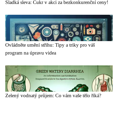
Sladká sleva: Cukr v akci za bezkonkurenční ceny!
Ovládněte umění střihu: Tipy a triky pro váš
program na úpravu videa
Zelený vodnatý průjem: Co vám vaše tělo říká?