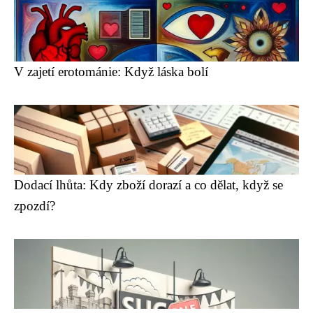
V zajetí erotománie: Když láska bolí
Dodací lhůta: Kdy zboží dorazí a co dělat, když se
zpozdí?