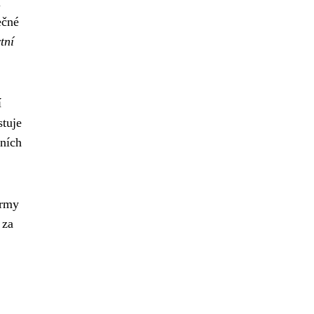
í
ečné
tní
í
stuje
lních
ormy
 za