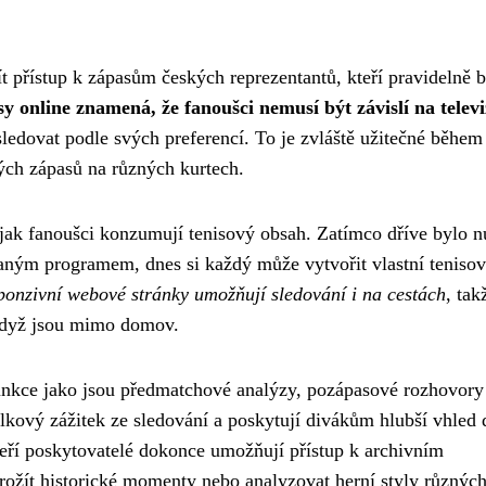
t přístup k zápasům českých reprezentantů, kteří pravidelně b
y online znamená, že fanoušci nemusí být závislí na telev
sledovat podle svých preferencí. To je zvláště užitečné během
ých zápasů na různých kurtech.
 jak fanoušci konzumují tenisový obsah. Zatímco dříve bylo n
 daným programem, dnes si každý může vytvořit vlastní teniso
ponzivní webové stránky umožňují sledování i na cestách
, tak
když jsou mimo domov.
funkce jako jsou předmatchové analýzy, pozápasové rozhovory
lkový zážitek ze sledování a poskytují divákům hlubší vhled 
teří poskytovatelé dokonce umožňují přístup k archivním
prožít historické momenty nebo analyzovat herní styly různýc