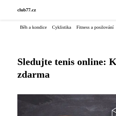
club77.cz
Běh a kondice
Cyklistika
Fitness a posilování
Sledujte tenis online: 
zdarma