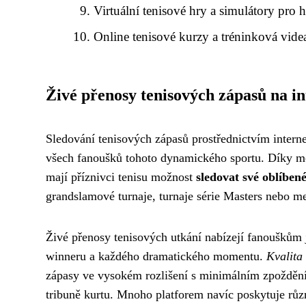
Virtuální tenisové hry a simulátory pro 
Online tenisové kurzy a tréninková vide
Živé přenosy tenisových zápasů na in
Sledování tenisových zápasů prostřednictvím interne
všech fanoušků tohoto dynamického sportu. Díky m
mají příznivci tenisu možnost
sledovat své oblíben
grandslamové turnaje, turnaje série Masters nebo me
Živé přenosy tenisových utkání nabízejí fanouškům 
winneru a každého dramatického momentu.
Kvalita
zápasy ve vysokém rozlišení s minimálním zpožděním
tribuně kurtu. Mnoho platforem navíc poskytuje růz