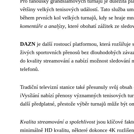
Pro fanoušky grandslamových turnajů je důležitá p
většiny velkých tenisových událostí. Tato služba um
během prvních kol velkých turnajů, kdy se hraje mn
komentáře a analýzy
, které obohatí zážitek ze sledo
DAZN
je další rostoucí platformou, která rozšiřuje
živých sportovních přenosů bez dlouhodobých závazků
do kvality streamování a nabízí možnost sledování n
telefonů.
Tradiční televizní stanice také přesunuly svůj obsah
iVysílání nabízí přenosy významných tenisových turna
další předplatné, přestože výběr turnajů může být 
Kvalita streamování a spolehlivost
jsou klíčové fakt
minimálně HD kvalitu, některé dokonce 4K rozlišení p