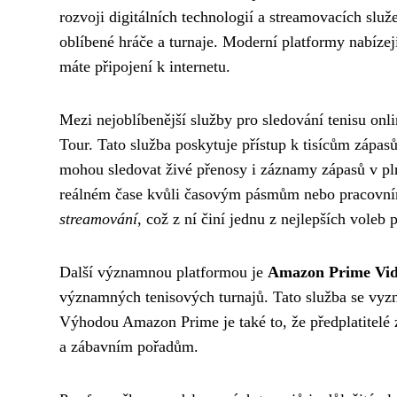
rozvoji digitálních technologií a streamovacích služe
oblíbené hráče a turnaje. Moderní platformy nabíze
máte připojení k internetu.
Mezi nejoblíbenější služby pro sledování tenisu onli
Tour. Tato služba poskytuje přístup k tisícům zápasů
mohou sledovat živé přenosy i záznamy zápasů v plné
reálném čase kvůli časovým pásmům nebo pracovní
streamování
, což z ní činí jednu z nejlepších voleb
Další významnou platformou je
Amazon Prime Vi
významných tenisových turnajů. Tato služba se vyzn
Výhodou Amazon Prime je také to, že předplatitelé z
a zábavním pořadům.