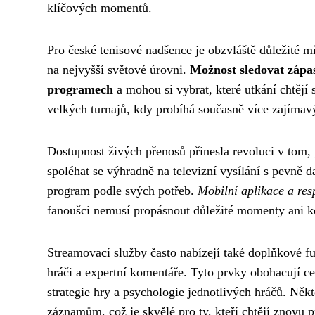
klíčových momentů.
Pro české tenisové nadšence je obzvláště důležité mí
na nejvyšší světové úrovni.
Možnost sledovat zápas
programech
a mohou si vybrat, které utkání chtějí 
velkých turnajů, kdy probíhá současně více zajímav
Dostupnost živých přenosů přinesla revoluci v tom,
spoléhat se výhradně na televizní vysílání s pevně
program podle svých potřeb.
Mobilní aplikace a res
fanoušci nemusí propásnout důležité momenty ani 
Streamovací služby často nabízejí také doplňkové 
hráči a expertní komentáře. Tyto prvky obohacují ce
strategie hry a psychologie jednotlivých hráčů. Něk
záznamům, což je skvělé pro ty, kteří chtějí znovu 