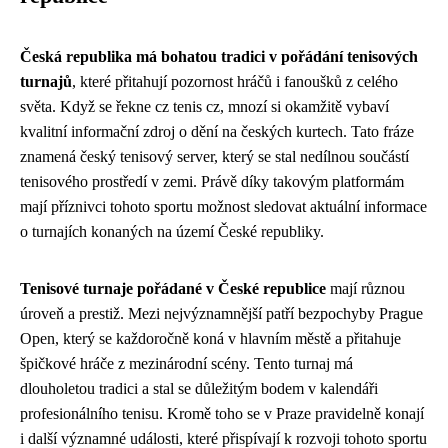
Česká republika má bohatou tradici v pořádání tenisových
turnajů
, které přitahují pozornost hráčů i fanoušků z celého
světa. Když se řekne cz tenis cz, mnozí si okamžitě vybaví
kvalitní informační zdroj o dění na českých kurtech. Tato fráze
znamená český tenisový server, který se stal nedílnou součástí
tenisového prostředí v zemi. Právě díky takovým platformám
mají příznivci tohoto sportu možnost sledovat aktuální informace
o turnajích konaných na území České republiky.
Tenisové turnaje pořádané v České republice
mají různou
úroveň a prestiž. Mezi nejvýznamnější patří bezpochyby Prague
Open, který se každoročně koná v hlavním městě a přitahuje
špičkové hráče z mezinárodní scény. Tento turnaj má
dlouholetou tradici a stal se důležitým bodem v kalendáři
profesionálního tenisu. Kromě toho se v Praze pravidelně konají
i další významné události, které přispívají k rozvoji tohoto sportu