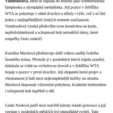
Vondroušová
, která se zapsala do historie jako wimbledonská
šampionka a olympijská medailistka. Její pozice v žebříčku
WTA se pohybuje v elitní dvacítce a někdy i výše, což z ní činí
jednu z nejúspěšnějších českých tenistek současnosti.
Vondroušová vyniká především svou kreativitou na kurtu,
nepředvídatelností a schopností hrát netradiční údery, které
soupeřky často zaskočí.
Karolína Muchová představuje další velkou naději českého
ženského tenisu. Přestože ji v posledních letech trápila zranění,
dokázala se vrátit na vrcholovou úroveň a v žebříčku WTA
bojuje o pozice v první dvacítce. Její elegantní herní projev a
všestrannost ji řadí mezi nejkompletnější hráčky na okruhu.
Muchová disponuje výborným pohybem, kvalitním bekhendem
i schopností hrát úspěšně u sítě.
Linda Nosková patří mezi největší talenty mladé generace
a její
vzestup v posledních měsících byl mimořádně rychlý. Tato