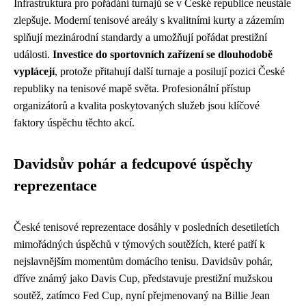
Infrastruktura pro pořádání turnajů se v České republice neustále
zlepšuje. Moderní tenisové areály s kvalitními kurty a zázemím
splňují mezinárodní standardy a umožňují pořádat prestižní
události.
Investice do sportovních zařízení se dlouhodobě
vyplácejí
, protože přitahují další turnaje a posilují pozici České
republiky na tenisové mapě světa. Profesionální přístup
organizátorů a kvalita poskytovaných služeb jsou klíčové
faktory úspěchu těchto akcí.
Davidsův pohár a fedcupové úspěchy
reprezentace
České tenisové reprezentace dosáhly v posledních desetiletích
mimořádných úspěchů v týmových soutěžích, které patří k
nejslavnějším momentům domácího tenisu. Davidsův pohár,
dříve známý jako Davis Cup, představuje prestižní mužskou
soutěž, zatímco Fed Cup, nyní přejmenovaný na Billie Jean