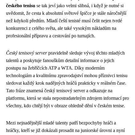
českého tenisu
se tak jeví jako velmi slibná, i když je nutné si
uvědomit, že cesta k absolutní světové špičce je stále náročnější
než kdykoli předtím. Mladí čeští tenisté musí čelit nejen tvrdé
konkurenci z celého světa, ale také vysokým nákladům na
profesionální přípravu a cestování po turnajích.
Český tenisový server
pravidelně sleduje vývoj těchto mladých
talentů a poskytuje fanouškům detailní informace o jejich
postupu na žebříčcích ATP a WTA. Díky moderním
technologiám a kvalitnímu zpravodajství mohou příznivci tenisu
sledovat každý krok nadějných hráčů prakticky v reálném čase.
Tato fráze znamená český tenisový server a odkazuje na
platformu, která se stala nepostradatelným zdrojem informací pro
všechny, kdo chtějí být v obraze ohledně dění v českém tenise.
Mezi nejnadějnější mladé talenty patří bezpochyby hráči a
hráčky, kteří se již dokázali prosadit na juniorské úrovni a nyní