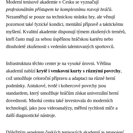
Moderní tenisové akademie v Česku se vyznačují
profesionálním přístupem ke komplexnímu rozvoji hráčů
.
Nezaměřují se pouze na technickou stránku hry, ale věnují
pozornost také fyzické kondici, mentální přípravě a taktickému
myšlení. Kvalitní akademie disponují týmem zkušených trenérů,
kteří často mají za sebou úspěšnou hráčskou kariéru nebo
dlouholeté zkušenosti s vedením talentovaných sportovců.
Infrastruktura těchto center je na vysoké úrovni. Většina
akademií nabízí
krytě i venkovní kurty s různými povrchy
,
což umožňuje celoroční přípravu a adaptaci na různé herní
podmínky. Antukové, tvrdé i kobercové povrchy jsou
standardem, který umožňuje hráčům získat univerzální herní
dovednosti. Mnohá centra také investovala do moderních
technologií, jako jsou videoanalýzy, měření rychlosti míče a
další diagnostické nástroje.
Důležitým aspektem českých tenisových akademií je
propojení