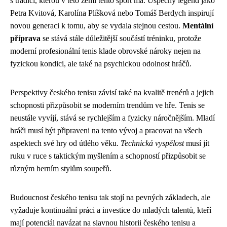
s tradicí, kterou v této zemi tento sport má. Úspěchy legend jako
Petra Kvitová, Karolína Plíšková nebo Tomáš Berdych inspirují
novou generaci k tomu, aby se vydala stejnou cestou.
Mentální
příprava
se stává stále důležitější součástí tréninku, protože
moderní profesionální tenis klade obrovské nároky nejen na
fyzickou kondici, ale také na psychickou odolnost hráčů.
Perspektivy českého tenisu závisí také na kvalitě trenérů a jejich
schopnosti přizpůsobit se moderním trendům ve hře. Tenis se
neustále vyvíjí, stává se rychlejším a fyzicky náročnějším. Mladí
hráči musí být připraveni na tento vývoj a pracovat na všech
aspektech své hry od útlého věku.
Technická vyspělost
musí jít
ruku v ruce s taktickým myšlením a schopností přizpůsobit se
různým herním stylům soupeřů.
Budoucnost českého tenisu tak stojí na pevných základech, ale
vyžaduje kontinuální práci a investice do mladých talentů, kteří
mají potenciál navázat na slavnou historii českého tenisu a