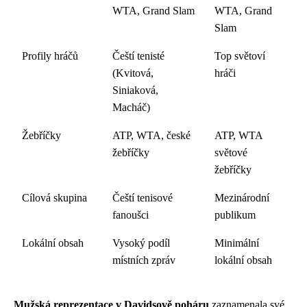
WTA, Grand Slam
WTA, Grand
Slam
Profily hráčů
Čeští tenisté
Top světoví
(Kvitová,
hráči
Siniaková,
Macháč)
Žebříčky
ATP, WTA, české
ATP, WTA
žebříčky
světové
žebříčky
Cílová skupina
Čeští tenisové
Mezinárodní
fanoušci
publikum
Lokální obsah
Vysoký podíl
Minimální
místních zpráv
lokální obsah
Mužská reprezentace v Davidsově poháru
zaznamenala své