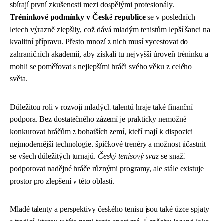
sbírají první zkušenosti mezi dospělými profesionály.
Tréninkové podmínky v České republice
se v posledních
letech výrazně zlepšily, což dává mladým tenistům lepší šanci na
kvalitní přípravu. Přesto mnozí z nich musí vycestovat do
zahraničních akademií, aby získali tu nejvyšší úroveň tréninku a
mohli se poměřovat s nejlepšími hráči svého věku z celého
světa.
Důležitou roli v rozvoji mladých talentů hraje také finanční
podpora. Bez dostatečného zázemí je prakticky nemožné
konkurovat hráčům z bohatších zemí, kteří mají k dispozici
nejmodernější technologie, špičkové trenéry a možnost účastnit
se všech důležitých turnajů.
Český tenisový svaz
se snaží
podporovat nadějné hráče různými programy, ale stále existuje
prostor pro zlepšení v této oblasti.
Mladé talenty a perspektivy českého tenisu jsou také úzce spjaty