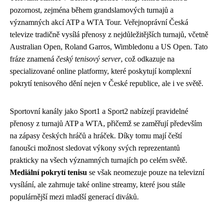
pozornost, zejména během grandslamových turnajů a
významných akcí ATP a WTA Tour. Veřejnoprávní Česká
televize tradičně vysílá přenosy z nejdůležitějších turnajů, včetně
Australian Open, Roland Garros, Wimbledonu a US Open. Tato
fráze znamená
český tenisový server
, což odkazuje na
specializované online platformy, které poskytují komplexní
pokrytí tenisového dění nejen v České republice, ale i ve světě.
Sportovní kanály jako Sport1 a Sport2 nabízejí pravidelné
přenosy z turnajů ATP a WTA, přičemž se zaměřují především
na zápasy českých hráčů a hráček. Díky tomu mají čeští
fanoušci možnost sledovat výkony svých reprezentantů
prakticky na všech významných turnajích po celém světě.
Mediální pokrytí tenisu
se však neomezuje pouze na televizní
vysílání, ale zahrnuje také online streamy, které jsou stále
populárnější mezi mladší generací diváků.