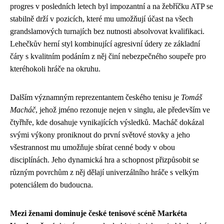
progres v posledních letech byl impozantní a na žebříčku ATP se
stabilně drží v pozicích, které mu umožňují účast na všech
grandslamových turnajích bez nutnosti absolvovat kvalifikaci.
Lehečkův herní styl kombinující agresivní údery ze základní
čáry s kvalitním podáním z něj činí nebezpečného soupeře pro
kteréhokoli hráče na okruhu.
Dalším významným reprezentantem českého tenisu je
Tomáš
Macháč
, jehož jméno rezonuje nejen v singlu, ale především ve
čtyřhře, kde dosahuje vynikajících výsledků. Macháč dokázal
svými výkony proniknout do první světové stovky a jeho
všestrannost mu umožňuje sbírat cenné body v obou
disciplínách. Jeho dynamická hra a schopnost přizpůsobit se
různým povrchům z něj dělají univerzálního hráče s velkým
potenciálem do budoucna.
Mezi ženami dominuje české tenisové scéně Markéta