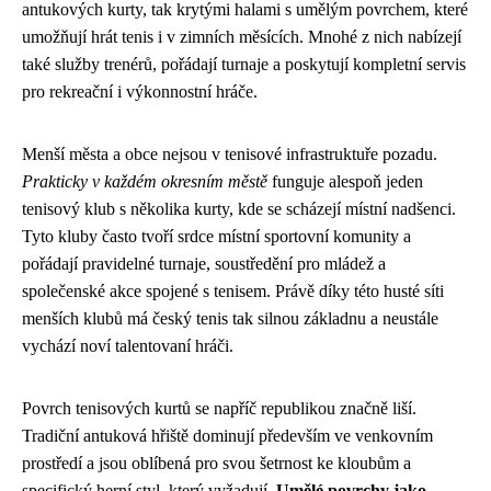
antukových kurty, tak krytými halami s umělým povrchem, které
umožňují hrát tenis i v zimních měsících. Mnohé z nich nabízejí
také služby trenérů, pořádají turnaje a poskytují kompletní servis
pro rekreační i výkonnostní hráče.
Menší města a obce nejsou v tenisové infrastruktuře pozadu.
Prakticky v každém okresním městě
funguje alespoň jeden
tenisový klub s několika kurty, kde se scházejí místní nadšenci.
Tyto kluby často tvoří srdce místní sportovní komunity a
pořádají pravidelné turnaje, soustředění pro mládež a
společenské akce spojené s tenisem. Právě díky této husté síti
menších klubů má český tenis tak silnou základnu a neustále
vychází noví talentovaní hráči.
Povrch tenisových kurtů se napříč republikou značně liší.
Tradiční antuková hřiště dominují především ve venkovním
prostředí a jsou oblíbená pro svou šetrnost ke kloubům a
specifický herní styl, který vyžadují.
Umělé povrchy jako