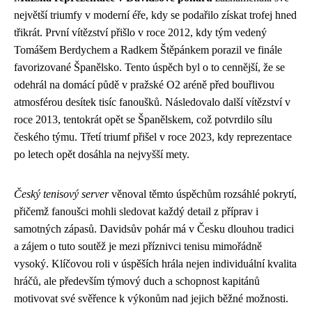
největší triumfy v moderní éře, kdy se podařilo získat trofej hned
třikrát. První vítězství přišlo v roce 2012, kdy tým vedený
Tomášem Berdychem a Radkem Štěpánkem porazil ve finále
favorizované Španělsko. Tento úspěch byl o to cennější, že se
odehrál na domácí půdě v pražské O2 aréně před bouřlivou
atmosférou desítek tisíc fanoušků. Následovalo další vítězství v
roce 2013, tentokrát opět se Španělskem, což potvrdilo sílu
českého týmu. Třetí triumf přišel v roce 2023, kdy reprezentace
po letech opět dosáhla na nejvyšší mety.
Český tenisový server
věnoval těmto úspěchům rozsáhlé pokrytí,
přičemž fanoušci mohli sledovat každý detail z příprav i
samotných zápasů. Davidsův pohár má v Česku dlouhou tradici
a zájem o tuto soutěž je mezi příznivci tenisu mimořádně
vysoký. Klíčovou roli v úspěších hrála nejen individuální kvalita
hráčů, ale především týmový duch a schopnost kapitánů
motivovat své svěřence k výkonům nad jejich běžné možnosti.