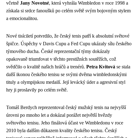
včetně
Jany Novotné
, která vyhrála Wimbledon v roce 1998 a
získala si srdce fanoušků po celém světě svým bojovným stylem
a emocionalitou.
Nové tisíciletí potvrdilo, že český tenis patří k absolutní světové
špičce. Úspěchy v Davis Cupu a Fed Cupu ukázaly sílu českého
týmového ducha. České reprezentační týmy dokázaly
opakovaně triumfovat v těchto prestižních soutěžích, což
svědčilo o kvalitě našich hráčů a trenérů.
Petra Kvitová
se stala
další ikonou českého tenisu se svými dvěma wimbledonskými
tituly a olympijskou medailí. Její levácký úder a agresivní styl
hry ji proslavily po celém světě.
Tomáš Berdych reprezentoval český mužský tenis na nejvyšší
úrovni po mnoho let a dokázal porážet největší hvězdy
světového tenisu. Jeho finálová účast ve Wimbledonu v roce
2010 byla dalším důkazem kvality českého tenisu. Český