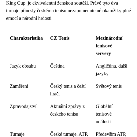
King Cup, je ekvivalentní ženskou soutěží. Právě tyto dva
turnaje přinesly českému tenisu nezapomenutelné okamžiky plné
emocí a národní hrdosti.
Charakteristika
CZ Tenis
Mezinárodní
tenisové
servery
Jazyk obsahu
Čeština
Angličtina, další
jazyky
Zaměření
Český tenis a čeští
Světový tenis
hráči
Zpravodajství
Aktuální zprávy z
Globální
českého tenisu
tenisové
události
Turnaje
České turnaje, ATP,
Především ATP,