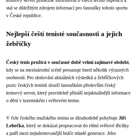
tenisový server průběžně informoval o všech těchto úspěších a
stal se důležitým zdrojem informací pro fanoušky tohoto sportu
v České republice.
Nejlepší čeští tenisté současnosti a jejich
žebříčky
Český tenis prožívá v současné době velmi zajímavé období
,
kdy se na mezinárodní scéně prosazuje hned několik výrazných
osobností. Pro sledování aktuálních výsledků a žebříčkových
pozic českých tenistů slouží fanouškům především český
tenisový server, který pravidelně přináší nejaktuálnější informace
o dění v tuzemském i světovém tenise.
V čele českého mužského tenisu se dlouhodobě pohybuje
Jiří
Lehečka
, který se dokázal propracovat do elitní světové třicítky
a patří mezi nejtalentovanější hráče mladé generace. Jeho