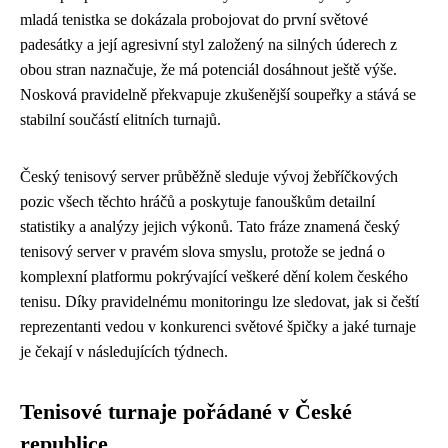
mladá tenistka se dokázala probojovat do první světové
padesátky a její agresivní styl založený na silných úderech z
obou stran naznačuje, že má potenciál dosáhnout ještě výše.
Nosková pravidelně překvapuje zkušenější soupeřky a stává se
stabilní součástí elitních turnajů.
Český tenisový server průběžně sleduje vývoj žebříčkových
pozic všech těchto hráčů a poskytuje fanouškům detailní
statistiky a analýzy jejich výkonů. Tato fráze znamená český
tenisový server v pravém slova smyslu, protože se jedná o
komplexní platformu pokrývající veškeré dění kolem českého
tenisu. Díky pravidelnému monitoringu lze sledovat, jak si čeští
reprezentanti vedou v konkurenci světové špičky a jaké turnaje
je čekají v následujících týdnech.
Tenisové turnaje pořádané v České
republice