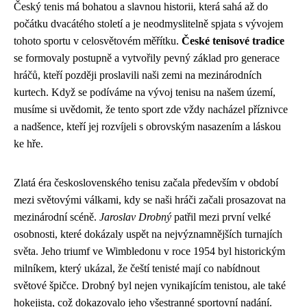
Český tenis má bohatou a slavnou historii, která sahá až do
počátku dvacátého století a je neodmyslitelně spjata s vývojem
tohoto sportu v celosvětovém měřítku.
České tenisové tradice
se formovaly postupně a vytvořily pevný základ pro generace
hráčů, kteří později proslavili naši zemi na mezinárodních
kurtech. Když se podíváme na vývoj tenisu na našem území,
musíme si uvědomit, že tento sport zde vždy nacházel příznivce
a nadšence, kteří jej rozvíjeli s obrovským nasazením a láskou
ke hře.
Zlatá éra československého tenisu začala především v období
mezi světovými válkami, kdy se naši hráči začali prosazovat na
mezinárodní scéně.
Jaroslav Drobný
patřil mezi první velké
osobnosti, které dokázaly uspět na nejvýznamnějších turnajích
světa. Jeho triumf ve Wimbledonu v roce 1954 byl historickým
milníkem, který ukázal, že čeští tenisté mají co nabídnout
světové špičce. Drobný byl nejen vynikajícím tenistou, ale také
hokejistą, což dokazovalo jeho všestranné sportovní nadání.