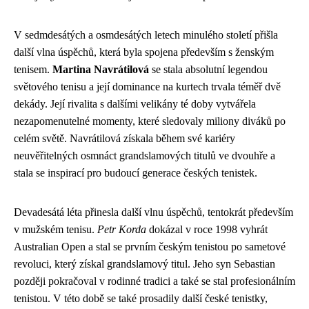
V sedmdesátých a osmdesátých letech minulého století přišla
další vlna úspěchů, která byla spojena především s ženským
tenisem.
Martina Navrátilová
se stala absolutní legendou
světového tenisu a její dominance na kurtech trvala téměř dvě
dekády. Její rivalita s dalšími velikány té doby vytvářela
nezapomenutelné momenty, které sledovaly miliony diváků po
celém světě. Navrátilová získala během své kariéry
neuvěřitelných osmnáct grandslamových titulů ve dvouhře a
stala se inspirací pro budoucí generace českých tenistek.
Devadesátá léta přinesla další vlnu úspěchů, tentokrát především
v mužském tenisu.
Petr Korda
dokázal v roce 1998 vyhrát
Australian Open a stal se prvním českým tenistou po sametové
revoluci, který získal grandslamový titul. Jeho syn Sebastian
později pokračoval v rodinné tradici a také se stal profesionálním
tenistou. V této době se také prosadily další české tenistky,