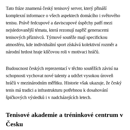
Tato fráze znamená český tenisový server, který přináší
komplexní informace o všech aspektech domácího i světového
tenisu. Právě fedcupové a daviscupové úspěchy patří mezi
nejsledovanější témata, která rezonují napříč generacemi
tenisových příznivců. Týmové soutěže mají specifickou
atmosféru, kde individuální sport získává kolektivní rozměr a
národní hrdost hraje klíčovou roli v motivaci hráčů.
Budoucnost českých reprezentací v těchto soutěžích závisí na
schopnosti vychovat nové talenty a udržet vysokou úroveň
hráčů v mezinárodním měřítku. Historie však ukazuje, že český
tenis má tradici a infrastrukturu potřebnou k dosahování
špičkových výsledků i v nadcházejících letech.
Tenisové akademie a tréninkové centrum v
Česku