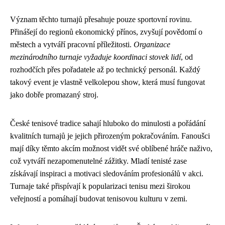
Význam těchto turnajů přesahuje pouze sportovní rovinu.
Přinášejí do regionů ekonomický přínos, zvyšují povědomí o
městech a vytváří pracovní příležitosti.
Organizace
mezinárodního turnaje vyžaduje koordinaci stovek lidí
, od
rozhodčích přes pořadatele až po technický personál. Každý
takový event je vlastně velkolepou show, která musí fungovat
jako dobře promazaný stroj.
České tenisové tradice sahají hluboko do minulosti a pořádání
kvalitních turnajů je jejich přirozeným pokračováním. Fanoušci
mají díky těmto akcím možnost vidět své oblíbené hráče naživo,
což vytváří nezapomenutelné zážitky. Mladí tenisté zase
získávají inspiraci a motivaci sledováním profesionálů v akci.
Turnaje také přispívají k popularizaci tenisu mezi širokou
veřejností a pomáhají budovat tenisovou kulturu v zemi.