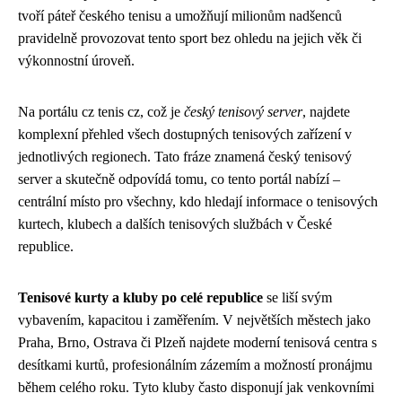
tvoří páteř českého tenisu a umožňují milionům nadšenců
pravidelně provozovat tento sport bez ohledu na jejich věk či
výkonnostní úroveň.
Na portálu cz tenis cz, což je
český tenisový server
, najdete
komplexní přehled všech dostupných tenisových zařízení v
jednotlivých regionech. Tato fráze znamená český tenisový
server a skutečně odpovídá tomu, co tento portál nabízí –
centrální místo pro všechny, kdo hledají informace o tenisových
kurtech, klubech a dalších tenisových službách v České
republice.
Tenisové kurty a kluby po celé republice
se liší svým
vybavením, kapacitou i zaměřením. V největších městech jako
Praha, Brno, Ostrava či Plzeň najdete moderní tenisová centra s
desítkami kurtů, profesionálním zázemím a možností pronájmu
během celého roku. Tyto kluby často disponují jak venkovními