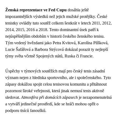
Ženská reprezentace ve Fed Cupu
dosáhla ještě
impozantnějších výsledků než jejich mužské protějšky. České
tenistky ovládly tuto soutěž celkem šestkrát v letech 2011, 2012,
2014, 2015, 2016 a 2018. Tento dominantní úsek patří k
nejúspěšnějším obdobím v historii českého ženského tenisu.
Tým vedený hvězdami jako Petra Kvitová, Karolína Plíšková,
Lucie Šafářová a Barbora Strýcová dokázal porazit ty nejlepší
týmy světa včetně Spojených států, Ruska či Francie.
Úspěchy v týmových soutěžích mají pro český tenis zásadní
význam nejen z hlediska sportovního, ale i společenského. Tyto
zápasy dokážou spojit celou tenisovou komunitu a přitáhnout
pozornost široké veřejnosti, která jinak nemusí tenis aktivně
sledovat.
Atmosféra při domácích zápasech
je nezapomenutelná
a vytváří jedinečné prostředí, kde se hráči mohou opřít o
podporu tisíců fanoušků.