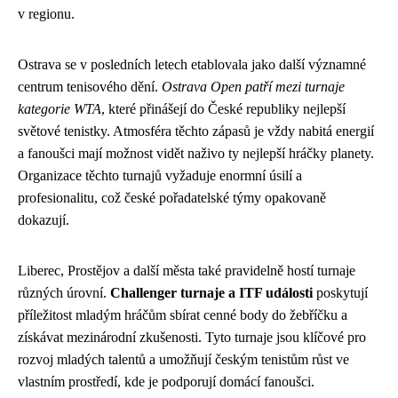
v regionu.
Ostrava se v posledních letech etablovala jako další významné
centrum tenisového dění.
Ostrava Open patří mezi turnaje
kategorie WTA
, které přinášejí do České republiky nejlepší
světové tenistky. Atmosféra těchto zápasů je vždy nabitá energií
a fanoušci mají možnost vidět naživo ty nejlepší hráčky planety.
Organizace těchto turnajů vyžaduje enormní úsilí a
profesionalitu, což české pořadatelské týmy opakovaně
dokazují.
Liberec, Prostějov a další města také pravidelně hostí turnaje
různých úrovní.
Challenger turnaje a ITF události
poskytují
příležitost mladým hráčům sbírat cenné body do žebříčku a
získávat mezinárodní zkušenosti. Tyto turnaje jsou klíčové pro
rozvoj mladých talentů a umožňují českým tenistům růst ve
vlastním prostředí, kde je podporují domácí fanoušci.