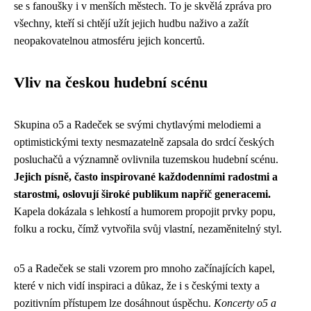
se s fanoušky i v menších městech. To je skvělá zpráva pro
všechny, kteří si chtějí užít jejich hudbu naživo a zažít
neopakovatelnou atmosféru jejich koncertů.
Vliv na českou hudební scénu
Skupina o5 a Radeček se svými chytlavými melodiemi a
optimistickými texty nesmazatelně zapsala do srdcí českých
posluchačů a významně ovlivnila tuzemskou hudební scénu.
Jejich písně, často inspirované každodenními radostmi a
starostmi, oslovují široké publikum napříč generacemi.
Kapela dokázala s lehkostí a humorem propojit prvky popu,
folku a rocku, čímž vytvořila svůj vlastní, nezaměnitelný styl.
o5 a Radeček se stali vzorem pro mnoho začínajících kapel,
které v nich vidí inspiraci a důkaz, že i s českými texty a
pozitivním přístupem lze dosáhnout úspěchu.
Koncerty o5 a