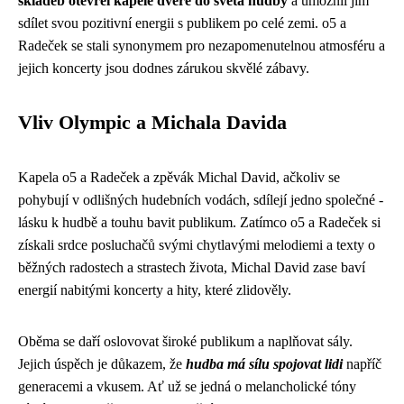
skladeb otevřel kapele dveře do světa hudby
a umožnil jim
sdílet svou pozitivní energii s publikem po celé zemi. o5 a
Radeček se stali synonymem pro nezapomenutelnou atmosféru a
jejich koncerty jsou dodnes zárukou skvělé zábavy.
Vliv Olympic a Michala Davida
Kapela o5 a Radeček a zpěvák Michal David, ačkoliv se
pohybují v odlišných hudebních vodách, sdílejí jedno společné -
lásku k hudbě a touhu bavit publikum. Zatímco o5 a Radeček si
získali srdce posluchačů svými chytlavými melodiemi a texty o
běžných radostech a strastech života, Michal David zase baví
energií nabitými koncerty a hity, které zlidověly.
Oběma se daří oslovovat široké publikum a naplňovat sály.
Jejich úspěch je důkazem, že
hudba má sílu spojovat lidi
napříč
generacemi a vkusem. Ať už se jedná o melancholické tóny