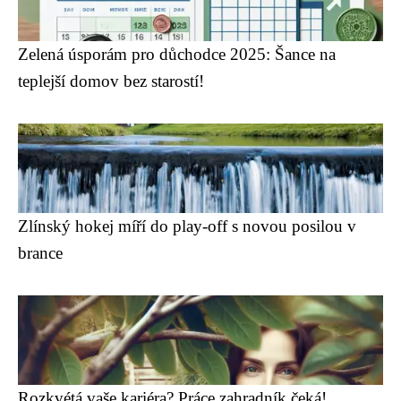
Zelená úsporám pro důchodce 2025: Šance na
teplejší domov bez starostí!
Zlínský hokej míří do play-off s novou posilou v
brance
Rozkvétá vaše kariéra? Práce zahradník čeká!