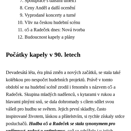
Spolupráce s dalšími umělci
Ceny Anděl a další ocenění
Vyprodané koncerty a turné
Vliv na českou hudební scénu
o5 a Radeček dnes: Nová tvorba
Budoucnost kapely a plány
Počátky kapely v 90. letech
Devadesátá léta, éra plná změn a nových začátků, se stala také
kolébkou pro nespočet hudebních projektů. Právě v tomto
období se na hudební scéně zrodil i fenomén s názvem o5 a
Radeček. Skupina mladých nadšenců, s kytarami v rukou a
hlavami plnými snů, se dala dohromady s cílem sdílet svou
vášeň pro hudbu se světem. Jejich první skladby, často
inspirované životem, láskou a přátelstvím, si rychle získaly srdce
posluchačů.
Hudba o5 a Radeček se stala synonymem pro
upřímnost, radost a optimismus,
což se odráželo i v jejich