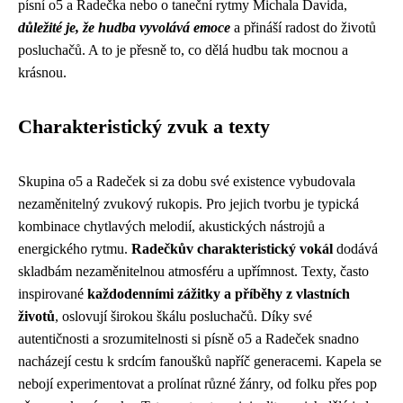
písní o5 a Radečka nebo o taneční rytmy Michala Davida,
důležité je, že hudba vyvolává emoce
a přináší radost do životů
posluchačů. A to je přesně to, co dělá hudbu tak mocnou a
krásnou.
Charakteristický zvuk a texty
Skupina o5 a Radeček si za dobu své existence vybudovala
nezaměnitelný zvukový rukopis. Pro jejich tvorbu je typická
kombinace chytlavých melodií, akustických nástrojů a
energického rytmu.
Radečkův charakteristický vokál
dodává
skladbám nezaměnitelnou atmosféru a upřímnost. Texty, často
inspirované
každodenními zážitky a příběhy z vlastních
životů
, oslovují širokou škálu posluchačů. Díky své
autentičnosti a srozumitelnosti si písně o5 a Radeček snadno
nacházejí cestu k srdcím fanoušků napříč generacemi. Kapela se
nebojí experimentovat a prolínat různé žánry, od folku přes pop