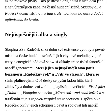
až po rockové prvky. Tato pestrost a originalita z nich dělá jednu
z nejvýraznějších kapel na české hudební scéně.
Skladby o5 a
Radeček dokáží strhnout k tanci, ale i pohladit po duši a dodat
optimismus do života.
Nejúspěšnější alba a singly
Skupina o5 a Radeček si za dobu své existence vydobyla pevné
místo na české hudební scéně. Jejich chytlavé melodie, vtipné
texty a energická pódiová show si získaly srdce tisíců fanoušků
napříč generacemi.
Mezi jejich nejúspěšnější alba patří
bezesporu „Radečkův rok“ a „Vítr ve vlasech“, která se
stala platinovými.
Obě desky se pyšní řadou hitů, které
zlidověly a dodnes zní z rádií i playlistů na večírcích.
Písně jako
„Duha“, „Vloupám se“ nebo „Město snů“ zná snad každý a s
nadšením si je s kapelou zazpívá na koncertech.
Úspěch o5 a
Radeček tkví v jejich schopnosti bavit a spojovat lidi napříč