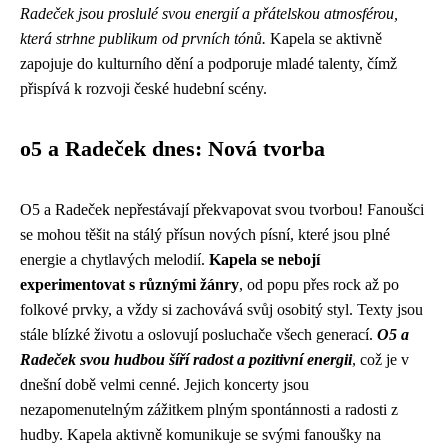
Radeček jsou proslulé svou energií a přátelskou atmosférou,
která strhne publikum od prvních tónů.
Kapela se aktivně
zapojuje do kulturního dění a podporuje mladé talenty, čímž
přispívá k rozvoji české hudební scény.
o5 a Radeček dnes: Nová tvorba
O5 a Radeček nepřestávají překvapovat svou tvorbou! Fanoušci
se mohou těšit na stálý přísun nových písní, které jsou plné
energie a chytlavých melodií.
Kapela se nebojí
experimentovat s různými žánry
, od popu přes rock až po
folkové prvky, a vždy si zachovává svůj osobitý styl. Texty jsou
stále blízké životu a oslovují posluchače všech generací.
O5 a
Radeček svou hudbou šíří radost a pozitivní energii
, což je v
dnešní době velmi cenné. Jejich koncerty jsou
nezapomenutelným zážitkem plným spontánnosti a radosti z
hudby. Kapela aktivně komunikuje se svými fanoušky na