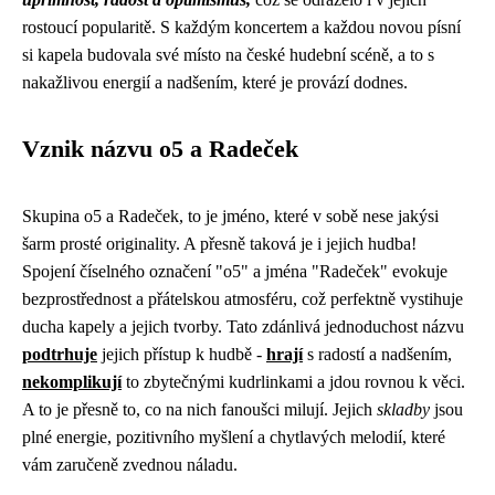
rostoucí popularitě. S každým koncertem a každou novou písní
si kapela budovala své místo na české hudební scéně, a to s
nakažlivou energií a nadšením, které je provází dodnes.
Vznik názvu o5 a Radeček
Skupina o5 a Radeček, to je jméno, které v sobě nese jakýsi
šarm prosté originality. A přesně taková je i jejich hudba!
Spojení číselného označení "o5" a jména "Radeček" evokuje
bezprostřednost a přátelskou atmosféru, což perfektně vystihuje
ducha kapely a jejich tvorby. Tato zdánlivá jednoduchost názvu
podtrhuje
jejich přístup k hudbě -
hrají
s radostí a nadšením,
nekomplikují
to zbytečnými kudrlinkami a jdou rovnou k věci.
A to je přesně to, co na nich fanoušci milují. Jejich
skladby
jsou
plné energie, pozitivního myšlení a chytlavých melodií, které
vám zaručeně zvednou náladu.