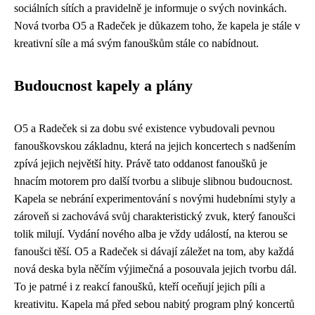
sociálních sítích a pravidelně je informuje o svých novinkách.
Nová tvorba O5 a Radeček je důkazem toho, že kapela je stále v
kreativní síle a má svým fanouškům stále co nabídnout.
Budoucnost kapely a plány
O5 a Radeček si za dobu své existence vybudovali pevnou
fanouškovskou základnu, která na jejich koncertech s nadšením
zpívá jejich největší hity. Právě tato oddanost fanoušků je
hnacím motorem pro další tvorbu a slibuje slibnou budoucnost.
Kapela se nebrání experimentování s novými hudebními styly a
zároveň si zachovává svůj charakteristický zvuk, který fanoušci
tolik milují. Vydání nového alba je vždy událostí, na kterou se
fanoušci těší. O5 a Radeček si dávají záležet na tom, aby každá
nová deska byla něčím výjimečná a posouvala jejich tvorbu dál.
To je patrné i z reakcí fanoušků, kteří oceňují jejich píli a
kreativitu. Kapela má před sebou nabitý program plný koncertů