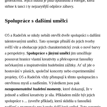
generacemi. Jejich hudba je plná optimismu a energie, která
strhne k tanci i ty nejzarytější odpůrce zábavy.
Spolupráce s dalšími umělci
O5 a Radeček se nikdy nebáli otevřít dveře spolupráci s dalšími
talentovanými umělci. Tato synergie přináší do jejich tvorby
svěží vítr a obohacuje jejich charakteristický zvuk o nové barvy
a perspektivy.
Spolupráce s jinými umělci
jim umožňuje
posouvat hranice vlastní kreativity a překvapovat fanoušky
nečekanými a inspirativními hudebními zážitky. Ať už jde o
hostování v písních, společné koncerty nebo experimentální
projekty, O5 a Radeček vždy přistupují k těmto spolupracím s
otevřenou myslí a nadšením. Výsledkem jsou pak
nezapomenutelné hudební momenty
, které dokazují, že v
jednotě a sdílení kreativity je síla. Příkladem může být jejich
spolupráce s ... (uveďte příklad), která sklidila u fanoušků
nadšení a znamenala pro kapelu další krok vpřed. Tyto synergie