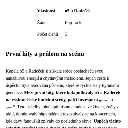
Vlastnost
o5 a Radeček
Žánr
Pop-rock
Počet členů
5
První hity a průlom na scénu
Kapela o5 a Radeček si získala srdce posluchačů svou
nakažlivou energií a chytlavými melodiemi. Jejich cesta k
úspěchu byla lemována písněmi, které se rychle staly hymnami
generace.
Mezi první hity, které katapultovaly o5 a Radeček
na výsluní české hudební scény, patří bezesporu
„.....“
a
„....“
. Tyto skladby, plné optimismu a radosti ze života, zněly z
rádií, dominovaly hitparádám a rozeznívaly se na koncertech,
kde davy fanoušků zpívaly do posledního slova.
Úspěch těchto