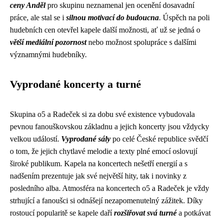
ceny Anděl
pro skupinu neznamenal jen ocenění dosavadní
práce, ale stal se i
silnou motivací do budoucna
. Úspěch na poli
hudebních cen otevřel kapele další možnosti, ať už se jedná o
větší mediální pozornost
nebo možnost spolupráce s dalšími
významnými hudebníky.
Vyprodané koncerty a turné
Skupina o5 a Radeček si za dobu své existence vybudovala
pevnou fanouškovskou základnu a jejich koncerty jsou vždycky
velkou událostí.
Vyprodané sály
po celé České republice svědčí
o tom, že jejich chytlavé melodie a texty plné emocí oslovují
široké publikum. Kapela na koncertech nešetří energií a s
nadšením prezentuje jak své největší hity, tak i novinky z
posledního alba. Atmosféra na koncertech o5 a Radeček je vždy
strhující a fanoušci si odnášejí nezapomenutelný zážitek. Díky
rostoucí popularitě se kapele daří
rozšiřovat svá turné
a potkávat