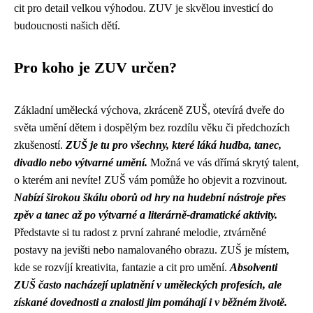
cit pro detail velkou výhodou. ZUV je skvělou investicí do
budoucnosti našich dětí.
Pro koho je ZUV určen?
Základní umělecká výchova, zkráceně ZUŠ, otevírá dveře do
světa umění dětem i dospělým bez rozdílu věku či předchozích
zkušeností.
ZUŠ je tu pro všechny, které láká hudba, tanec,
divadlo nebo výtvarné umění.
Možná ve vás dřímá skrytý talent,
o kterém ani nevíte! ZUŠ vám pomůže ho objevit a rozvinout.
Nabízí širokou škálu oborů od hry na hudební nástroje přes
zpěv a tanec až po výtvarné a literárně-dramatické aktivity.
Představte si tu radost z první zahrané melodie, ztvárněné
postavy na jevišti nebo namalovaného obrazu. ZUŠ je místem,
kde se rozvíjí kreativita, fantazie a cit pro umění.
Absolventi
ZUŠ často nacházejí uplatnění v uměleckých profesích, ale
získané dovednosti a znalosti jim pomáhají i v běžném životě.