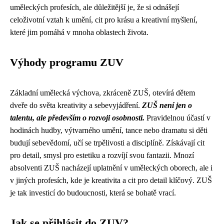
uměleckých profesích, ale důležitější je, že si odnášejí
celoživotní vztah k umění, cit pro krásu a kreativní myšlení,
které jim pomáhá v mnoha oblastech života.
Výhody programu ZUV
Základní umělecká výchova, zkráceně ZUŠ, otevírá dětem
dveře do světa kreativity a sebevyjádření.
ZUŠ není jen o
talentu, ale především o rozvoji osobnosti.
Pravidelnou účastí v
hodinách hudby, výtvarného umění, tance nebo dramatu si děti
budují sebevědomí, učí se trpělivosti a disciplíně. Získávají cit
pro detail, smysl pro estetiku a rozvíjí svou fantazii. Mnozí
absolventi ZUŠ nacházejí uplatnění v uměleckých oborech, ale i
v jiných profesích, kde je kreativita a cit pro detail klíčový. ZUŠ
je tak investicí do budoucnosti, která se bohatě vrací.
Jak se přihlásit do ZUV?