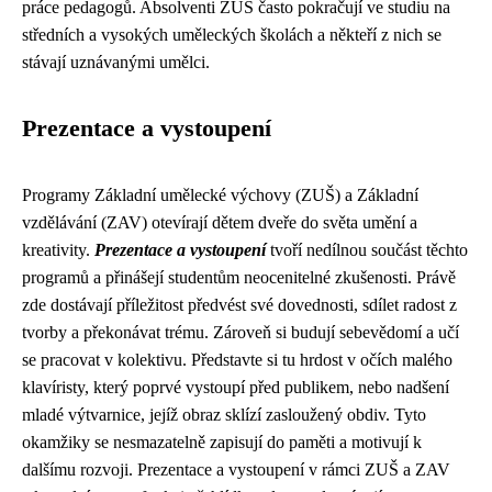
práce pedagogů. Absolventi ZUŠ často pokračují ve studiu na
středních a vysokých uměleckých školách a někteří z nich se
stávají uznávanými umělci.
Prezentace a vystoupení
Programy Základní umělecké výchovy (ZUŠ) a Základní
vzdělávání (ZAV) otevírají dětem dveře do světa umění a
kreativity.
Prezentace a vystoupení
tvoří nedílnou součást těchto
programů a přinášejí studentům neocenitelné zkušenosti. Právě
zde dostávají příležitost předvést své dovednosti, sdílet radost z
tvorby a překonávat trému. Zároveň si budují sebevědomí a učí
se pracovat v kolektivu. Představte si tu hrdost v očích malého
klavíristy, který poprvé vystoupí před publikem, nebo nadšení
mladé výtvarnice, jejíž obraz sklízí zasloužený obdiv. Tyto
okamžiky se nesmazatelně zapisují do paměti a motivují k
dalšímu rozvoji. Prezentace a vystoupení v rámci ZUŠ a ZAV