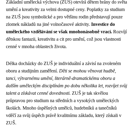
Základní umělecká výchova (ZUŠ) otevírá dětem brány do světa
umění a kreativity za velmi dostupné ceny. Poplatky za studium
na ZUŠ jsou symbolické a pro většinu rodin představují pouze
zlomek nákladů na jiné volnočasové aktivity.
Investice do
uměleckého vzdělávání se však mnohonásobně vrací.
Rozvíjí
dětskou fantazii, kreativitu a cit pro umění, což jsou vlastnosti
cenné v mnoha oblastech života.
Délka docházky do ZUŠ je individuální a závisí na zvoleném
oboru a studijním zaměření.
Děti se mohou věnovat hudbě,
tanci, výtvarnému umění, literárně-dramatickému oboru a
dalším uměleckým disciplínám po dobu několika let, rozvíjet svůj
talent a získávat cenné dovednosti.
ZUŠ je tak skvělou
průpravou pro studium na středních a vysokých uměleckých
školách. Mnoho úspěšných umělců, hudebníků a tanečníků
vděčí za svůj úspěch právě kvalitnímu základu, který získali v
ZUŠ.