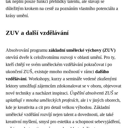
tak neplní pouze funkci přehlídky talentu, ale stávají se
důležitým krokem na cestě za poznáním vlastního potenciálu a
krásy umění.
ZUV a další vzdělávání
Absolvování programu
základní umělecké výchovy (ZUV)
otevírá dveře k celoživotnímu rozvoji v oblasti umění. Pro ty,
kteří chtějí ve svém uměleckém vzdělávání pokračovat i po
ukončení ZUŠ, existuje mnoho možností v rámci
dalšího
vzdělávání
. Workshopy, kurzy a semináře vedené zkušenými
lektory umožňují zájemcům zdokonalovat se v oboru, objevovat
nové techniky a nacházet inspiraci.
Úspěšní absolventi ZUŠ se
uplatňují v mnoha uměleckých profesích
, ale i v jiných oborech,
kde je kreativita a cit pro detail velkou výhodou. Základní
umělecké vzdělání rozvíjí nejen talent a dovednosti, ale také
kreativní myšlení, smysl pro estetiku a schopnost sebevyjádření,