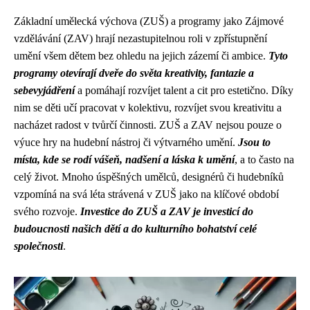
Základní umělecká výchova (ZUŠ) a programy jako Zájmové
vzdělávání (ZAV) hrají nezastupitelnou roli v zpřístupnění
umění všem dětem bez ohledu na jejich zázemí či ambice.
Tyto
programy otevírají dveře do světa kreativity, fantazie a
sebevyjádření
a pomáhají rozvíjet talent a cit pro estetično. Díky
nim se děti učí pracovat v kolektivu, rozvíjet svou kreativitu a
nacházet radost v tvůrčí činnosti. ZUŠ a ZAV nejsou pouze o
výuce hry na hudební nástroj či výtvarného umění.
Jsou to
místa, kde se rodí vášeň, nadšení a láska k umění
, a to často na
celý život. Mnoho úspěšných umělců, designérů či hudebníků
vzpomíná na svá léta strávená v ZUŠ jako na klíčové období
svého rozvoje.
Investice do ZUŠ a ZAV je investicí do
budoucnosti našich dětí a do kulturního bohatství celé
společnosti
.