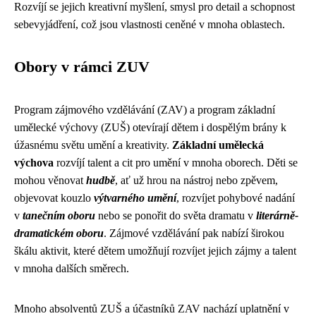
Rozvíjí se jejich kreativní myšlení, smysl pro detail a schopnost
sebevyjádření, což jsou vlastnosti ceněné v mnoha oblastech.
Obory v rámci ZUV
Program zájmového vzdělávání (ZAV) a program základní
umělecké výchovy (ZUŠ) otevírají dětem i dospělým brány k
úžasnému světu umění a kreativity.
Základní umělecká
výchova
rozvíjí talent a cit pro umění v mnoha oborech. Děti se
mohou věnovat
hudbě
, ať už hrou na nástroj nebo zpěvem,
objevovat kouzlo
výtvarného umění
, rozvíjet pohybové nadání
v
tanečním oboru
nebo se ponořit do světa dramatu v
literárně-
dramatickém oboru
. Zájmové vzdělávání pak nabízí širokou
škálu aktivit, které dětem umožňují rozvíjet jejich zájmy a talent
v mnoha dalších směrech.
Mnoho absolventů ZUŠ a účastníků ZAV nachází uplatnění v