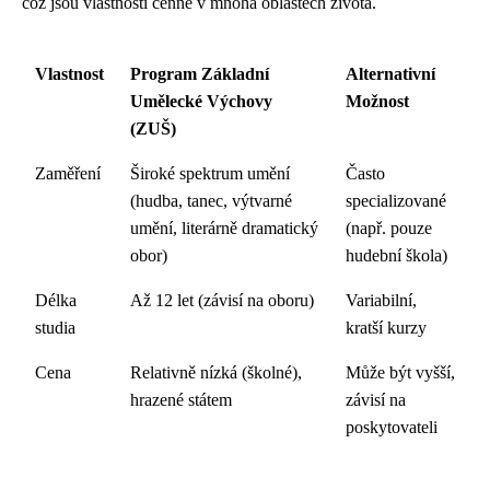
což jsou vlastnosti cenné v mnoha oblastech života.
Vlastnost
Program Základní
Alternativní
Umělecké Výchovy
Možnost
(ZUŠ)
Zaměření
Široké spektrum umění
Často
(hudba, tanec, výtvarné
specializované
umění, literárně dramatický
(např. pouze
obor)
hudební škola)
Délka
Až 12 let (závisí na oboru)
Variabilní,
studia
kratší kurzy
Cena
Relativně nízká (školné),
Může být vyšší,
hrazené státem
závisí na
poskytovateli