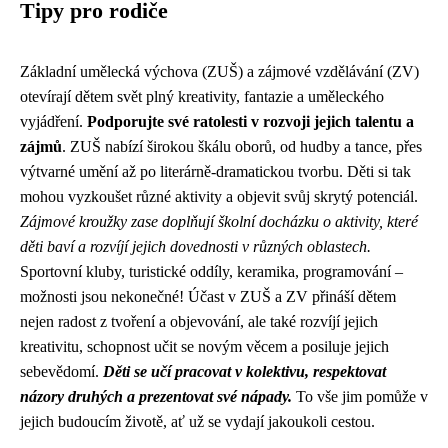
Tipy pro rodiče
Základní umělecká výchova (ZUŠ) a zájmové vzdělávání (ZV)
otevírají dětem svět plný kreativity, fantazie a uměleckého
vyjádření.
Podporujte své ratolesti v rozvoji jejich talentu a
zájmů
. ZUŠ nabízí širokou škálu oborů, od hudby a tance, přes
výtvarné umění až po literárně-dramatickou tvorbu. Děti si tak
mohou vyzkoušet různé aktivity a objevit svůj skrytý potenciál.
Zájmové kroužky zase doplňují školní docházku o aktivity, které
děti baví a rozvíjí jejich dovednosti v různých oblastech.
Sportovní kluby, turistické oddíly, keramika, programování –
možnosti jsou nekonečné! Účast v ZUŠ a ZV přináší dětem
nejen radost z tvoření a objevování, ale také rozvíjí jejich
kreativitu, schopnost učit se novým věcem a posiluje jejich
sebevědomí.
Děti se učí pracovat v kolektivu, respektovat
názory druhých a prezentovat své nápady.
To vše jim pomůže v
jejich budoucím životě, ať už se vydají jakoukoli cestou.