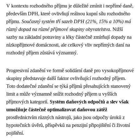
V kontextu rozhodného příjmu je důležité zmínit i nepřímé daně,
především DPH, které ovlivňují reálnou kupní sílu rozhodného
příjmu.
Současný systém tří sazeb DPH (21%, 15% a 10%) má
různý dopad na různé příjmové skupiny obyvatelstva
. Nižší
sazby na základní potraviny a léky částečně zmírňují dopady na
nízkopříjmové domácnosti, ale celkový vliv nepřímých daní na
rozhodný příjem zůstává významný.
Progresivní zdanění ve formě solidární daně pro vysokopříjmové
skupiny představuje další faktor ovlivňující rozhodný příjem.
Toto dodatečné zdanění se týká příjmů přesahujících stanovený
limit a může významně snížit rozhodný příjem u vyšších
příjmových kategorií.
Systém daňových odpočtů a slev však
umožňuje částečně optimalizovat daňovou zátěž
prostřednictvím různých nástrojů, jako jsou odpočty úroků z
hypotečních úvěrů, příspěvků na penzijní připojištění či životní
pojištění.