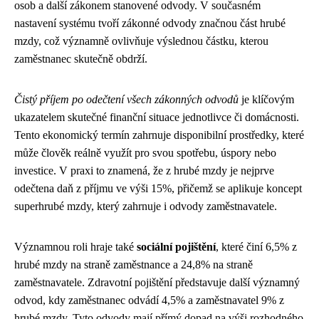
osob a další zákonem stanovené odvody. V současném
nastavení systému tvoří zákonné odvody značnou část hrubé
mzdy, což významně ovlivňuje výslednou částku, kterou
zaměstnanec skutečně obdrží.
Čistý příjem po odečtení všech zákonných odvodů
je klíčovým
ukazatelem skutečné finanční situace jednotlivce či domácnosti.
Tento ekonomický termín zahrnuje disponibilní prostředky, které
může člověk reálně využít pro svou spotřebu, úspory nebo
investice. V praxi to znamená, že z hrubé mzdy je nejprve
odečtena daň z příjmu ve výši 15%, přičemž se aplikuje koncept
superhrubé mzdy, který zahrnuje i odvody zaměstnavatele.
Významnou roli hraje také
sociální pojištění
, které činí 6,5% z
hrubé mzdy na straně zaměstnance a 24,8% na straně
zaměstnavatele. Zdravotní pojištění představuje další významný
odvod, kdy zaměstnanec odvádí 4,5% a zaměstnavatel 9% z
hrubé mzdy. Tyto odvody mají přímý dopad na výši rozhodného