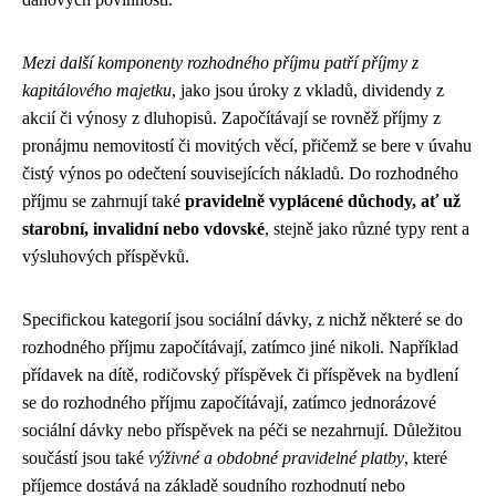
Mezi další komponenty rozhodného příjmu patří příjmy z
kapitálového majetku
, jako jsou úroky z vkladů, dividendy z
akcií či výnosy z dluhopisů. Započítávají se rovněž příjmy z
pronájmu nemovitostí či movitých věcí, přičemž se bere v úvahu
čistý výnos po odečtení souvisejících nákladů. Do rozhodného
příjmu se zahrnují také
pravidelně vyplácené důchody, ať už
starobní, invalidní nebo vdovské
, stejně jako různé typy rent a
výsluhových příspěvků.
Specifickou kategorií jsou sociální dávky, z nichž některé se do
rozhodného příjmu započítávají, zatímco jiné nikoli. Například
přídavek na dítě, rodičovský příspěvek či příspěvek na bydlení
se do rozhodného příjmu započítávají, zatímco jednorázové
sociální dávky nebo příspěvek na péči se nezahrnují. Důležitou
součástí jsou také
výživné a obdobné pravidelné platby
, které
příjemce dostává na základě soudního rozhodnutí nebo