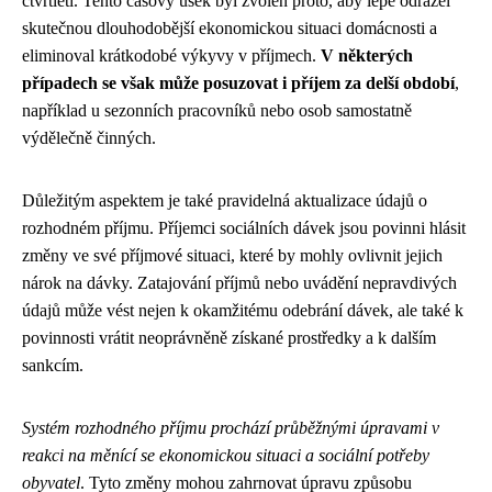
čtvrtletí. Tento časový úsek byl zvolen proto, aby lépe odrážel
skutečnou dlouhodobější ekonomickou situaci domácnosti a
eliminoval krátkodobé výkyvy v příjmech.
V některých
případech se však může posuzovat i příjem za delší období
,
například u sezonních pracovníků nebo osob samostatně
výdělečně činných.
Důležitým aspektem je také pravidelná aktualizace údajů o
rozhodném příjmu. Příjemci sociálních dávek jsou povinni hlásit
změny ve své příjmové situaci, které by mohly ovlivnit jejich
nárok na dávky. Zatajování příjmů nebo uvádění nepravdivých
údajů může vést nejen k okamžitému odebrání dávek, ale také k
povinnosti vrátit neoprávněně získané prostředky a k dalším
sankcím.
Systém rozhodného příjmu prochází průběžnými úpravami v
reakci na měnící se ekonomickou situaci a sociální potřeby
obyvatel
. Tyto změny mohou zahrnovat úpravu způsobu