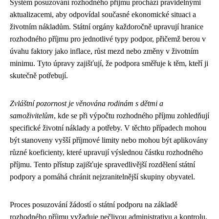
Systém posuzování rozhodného příjmu prochází pravidelnými
aktualizacemi, aby odpovídal současné ekonomické situaci a
životním nákladům. Státní orgány každoročně upravují hranice
rozhodného příjmu pro jednotlivé typy podpor, přičemž berou v
úvahu faktory jako inflace, růst mezd nebo změny v životním
minimu. Tyto úpravy zajišťují, že podpora směřuje k těm, kteří ji
skutečně potřebují.
Zvláštní pozornost je věnována rodinám s dětmi a
samoživitelům
, kde se při výpočtu rozhodného příjmu zohledňují
specifické životní náklady a potřeby. V těchto případech mohou
být stanoveny vyšší příjmové limity nebo mohou být aplikovány
různé koeficienty, které upravují výslednou částku rozhodného
příjmu. Tento přístup zajišťuje spravedlivější rozdělení státní
podpory a pomáhá chránit nejzranitelnější skupiny obyvatel.
Proces posuzování žádostí o státní podporu na základě
rozhodného příjmu vyžaduje pečlivou administrativu a kontrolu.