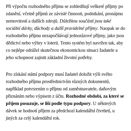
Při výpočtu rozhodného příjmu se zohledňují veškeré příjmy po
zdanění, včetně příjmů ze závislé činnosti, podnikání, pronájmu
nemovitostí a dalších zdrojů.
Důležitou součástí jsou také
sociální dávky, důchody a další pravidelné příjmy
. Naopak se do
rozhodného příjmu nezapočítávají jednorázové příjmy, jako jsou
dědictví nebo výhry v loterii. Tento systém byl navržen tak, aby
co nejlépe odrážel skutečnou ekonomickou situaci žadatele a
jeho schopnost zajistit základní životní potřeby.
Pro získání státní podpory musí žadatel doložit výši svého
rozhodného příjmu prostřednictvím různých dokumentů,
například potvrzením o příjmu od zaměstnavatele, daňovým
přiznáním nebo výpisem z účtu.
Rozhodné období, za které se
příjem posuzuje, se liší podle typu podpory
. U některých
dávek se hodnotí příjem za předchozí kalendářní čtvrtletí, u
jiných za celý kalendářní rok.