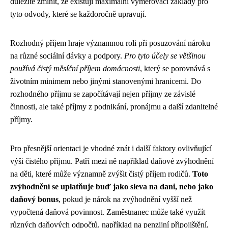
důležité zmínit, že existují maximální vyměřovací základy pro
tyto odvody, které se každoročně upravují.
Rozhodný příjem hraje významnou roli při posuzování nároku
na různé sociální dávky a podpory.
Pro tyto účely se většinou
používá čistý měsíční příjem domácnosti
, který se porovnává s
životním minimem nebo jinými stanovenými hranicemi. Do
rozhodného příjmu se započítávají nejen příjmy ze závislé
činnosti, ale také příjmy z podnikání, pronájmu a další zdanitelné
příjmy.
Pro přesnější orientaci je vhodné znát i další faktory ovlivňující
výši čistého příjmu. Patří mezi ně například daňové zvýhodnění
na děti, které může významně zvýšit čistý příjem rodičů.
Toto
zvýhodnění se uplatňuje buď jako sleva na dani, nebo jako
daňový bonus
, pokud je nárok na zvýhodnění vyšší než
vypočtená daňová povinnost. Zaměstnanec může také využít
různých daňových odpočtů, například na penzijní připojištění,