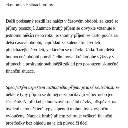
ekonomické situaci rodiny.
Další podstatný rozdíl lze nalézt v časovém období, za které se
příjmy posuzují. Zatímco hrubý příjem se obvykle vztahuje k
jednomu měsíci nebo roku, rozhodný příjem se často počítá za
delší časové období, například za kalendářní čtvrtletí
předcházející čtvrtletí, ve kterém se o dávku žádá. Toto delší
hodnocené období pomáhá eliminovat krátkodobé výkyvy v
příjmech a poskytuje stabilnější základ pro posouzení skutečné
finanční situace.
Specifickým aspektem rozhodného příjmu je také skutečnost
, že
některé typy příjmů se do něj nezapočítávají vůbec nebo jen
částečně. Například jednorázové sociální dávky, příspěvek na
bydlení nebo některé typy stipendií mohou být z výpočtu
vyloučeny. Naopak hrubý příjem zahrnuje veškeré finanční
prostředky bez ohledu na jejich původ či účel.