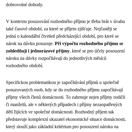
dobrovolné dohody.
V kontextu posuzování rozhodného příjmu je třeba brát v úvahu
také časové období, za které se příjem zjišťuje. Nejčastěji se
jedná o kalendářní čtvrtletí předcházející období, pro které se
nárok na dávku posuzuje.
Při výpočtu rozhodného příjmu se
zohledňují i jednorázové příjmy
, které se pro účely posouzení
nároku na dávky rozpočítávají do jednotlivých měsíců
rozhodného období.
Specifickou problematikou je započítávání příjmů u společně
posuzovaných osob, kdy se do rozhodného příjmu započítávají
příjmy všech členů domácnosti. To zahrnuje nejen příjmy rodičů
či manželů, ale v některých případech i příjmy nezaopatřených
dětí žijících ve společné domácnosti. Rozhodný příjem tak
představuje komplexní ukazatel ekonomické situace domácnosti,
který slouží jako základní kritérium pro posouzení nároku na