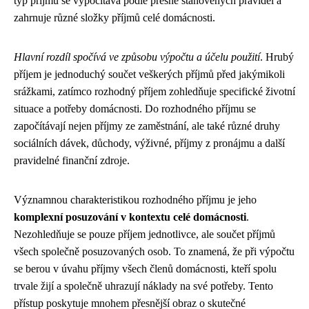
typ příjmu se vypočítává podle přesně stanovených pravidel a
zahrnuje různé složky příjmů celé domácnosti.
Hlavní rozdíl spočívá ve způsobu výpočtu a účelu použití
. Hrubý
příjem je jednoduchý součet veškerých příjmů před jakýmikoli
srážkami, zatímco rozhodný příjem zohledňuje specifické životní
situace a potřeby domácnosti. Do rozhodného příjmu se
započítávají nejen příjmy ze zaměstnání, ale také různé druhy
sociálních dávek, důchody, výživné, příjmy z pronájmu a další
pravidelné finanční zdroje.
Významnou charakteristikou rozhodného příjmu je jeho
komplexní posuzování v kontextu celé domácnosti
.
Nezohledňuje se pouze příjem jednotlivce, ale součet příjmů
všech společně posuzovaných osob. To znamená, že při výpočtu
se berou v úvahu příjmy všech členů domácnosti, kteří spolu
trvale žijí a společně uhrazují náklady na své potřeby. Tento
přístup poskytuje mnohem přesnější obraz o skutečné