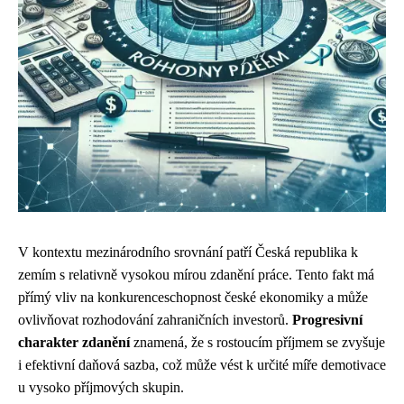
V kontextu mezinárodního srovnání patří Česká republika k
zemím s relativně vysokou mírou zdanění práce. Tento fakt má
přímý vliv na konkurenceschopnost české ekonomiky a může
ovlivňovat rozhodování zahraničních investorů.
Progresivní
charakter zdanění
znamená, že s rostoucím příjmem se zvyšuje
i efektivní daňová sazba, což může vést k určité míře demotivace
u vysoko příjmových skupin.