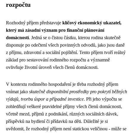
rozpočtu
Rozhodný příjem představuje
klíčový ekonomický ukazatel,
který má zásadní význam pro finanční plánování
domácností
. Jedná se o čistou částku, kterou rodina skutečně
disponuje po odečtení všech povinných odvodů, jako jsou daně
z příjmu, zdravotní a sociální pojištění. Tento příjem tvoří reálný
základ pro sestavování rodinného rozpočtu a významně
ovlivňuje životní úroveň všech členů domácnosti.
V kontextu rodinného hospodaření je třeba rozhodný příjem
vnímat jako
skutečně disponibilní prostředky pro pokrytí běžných
výdajů, tvorbu úspor a případné investice
. Při jeho výpočtu se
zohledňují veškeré pravidelné příjmy všech členů domácnosti,
včetně mezd, příjmů z podnikání, různých sociálních dávek,
příspěvků na bydlení či přídavků na děti. Důležité je si
uvědomit, že rozhodný příjem není statickou veličinou - může se