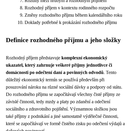
Rozdíly mezi hrubým a rozhodným příjmem
Rozhodný příjem v kontextu rodinného rozpočtu
Změny rozhodného příjmu během kalendářního roku
Doklady potřebné k prokázání rozhodného příjmu
Definice rozhodného příjmu a jeho složky
Rozhodný příjem představuje
komplexní ekonomický
ukazatel, který zahrnuje veškeré příjmy jednotlivce či
domácnosti po odečtení daní a povinných odvodů
. Tento
důležitý ekonomický termín se používá především při
posuzování nároku na různé sociální dávky a podpory od státu.
Do rozhodného příjmu se započítávají všechny čisté příjmy ze
závislé činnosti, tedy mzdy a platy po zdanění a odečtení
sociálního a zdravotního pojištění. Významnou složkou jsou
také příjmy z podnikání a jiné samostatně výdělečné činnosti,
které se započítávají ve formě čistého zisku po odečtení výdajů a
daňových povinností.