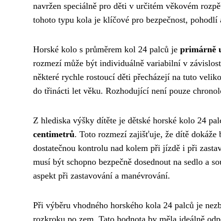
navržen speciálně pro děti v určitém věkovém rozpět
tohoto typu kola je klíčové pro bezpečnost, pohodlí 
Horské kolo s průměrem kol 24 palců je
primárně u
rozmezí může být individuálně variabilní v závislos
některé rychle rostoucí děti přecházejí na tuto velik
do třinácti let věku. Rozhodující není pouze chrono
Z hlediska výšky dítěte je dětské horské kolo 24 pa
centimetrů
. Toto rozmezí zajišťuje, že dítě dokáže
dostatečnou kontrolu nad kolem při jízdě i při zasta
musí být schopno bezpečně dosednout na sedlo a so
aspekt při zastavování a manévrování.
Při výběru vhodného horského kola 24 palců je nez
rozkroku po zem. Tato hodnota by měla ideálně odpo