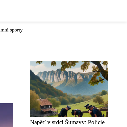
imní sporty
Napětí v srdci Šumavy: Policie