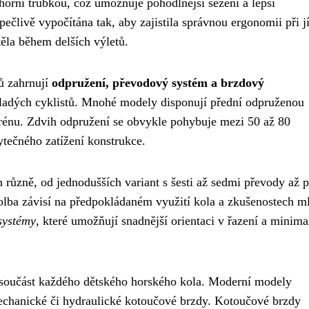
 horní trubkou, což umožňuje pohodlnější sezení a lepší
ečlivě vypočítána tak, aby zajistila správnou ergonomii při j
ěla během delších výletů.
ů zahrnují
odpružení, převodový systém a brzdový
mladých cyklistů. Mnohé modely disponují přední odpruženou
 terénu. Zdvih odpružení se obvykle pohybuje mezi 50 až 80
ytečného zatížení konstrukce.
různě, od jednodušších variant s šesti až sedmi převody až 
 Volba závisí na předpokládaném využití kola a zkušenostech 
systémy
, které umožňují snadnější orientaci v řazení a minimal
 součást každého dětského horského kola. Moderní modely
 mechanické či hydraulické kotoučové brzdy. Kotoučové brzdy