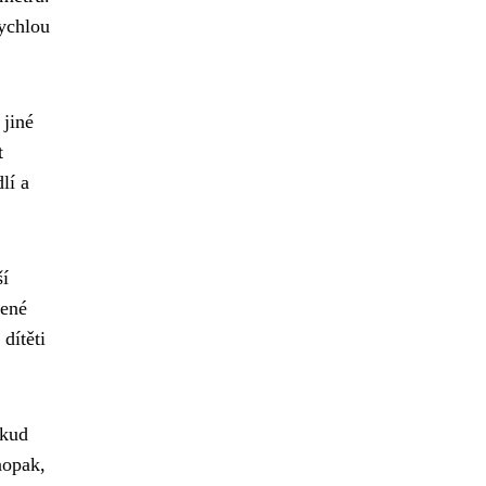
ychlou
 jiné
t
lí a
ší
čené
dítěti
okud
aopak,