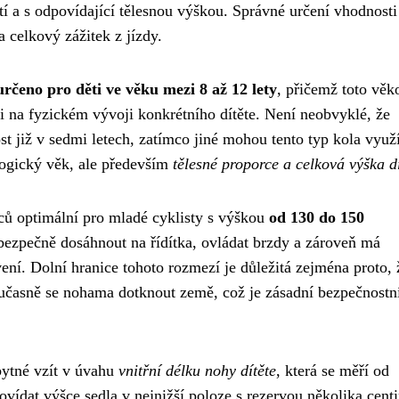
í a s odpovídající tělesnou výškou. Správné určení vhodnosti
a celkový zážitek z jízdy.
rčeno pro děti ve věku mezi 8 až 12 lety
, přičemž toto věk
ti na fyzickém vývoji konkrétního dítěte. Není neobvyklé, že
ost již v sedmi letech, zatímco jiné mohou tento typ kola využ
logický věk, ale především
tělesné proporce a celková výška dí
lců optimální pro mladé cyklisty s výškou
od 130 do 150
 bezpečně dosáhnout na řídítka, ovládat brzdy a zároveň má
vení. Dolní hranice tohoto rozmezí je důležitá zejména proto, 
učasně se nohama dotknout země, což je zásadní bezpečnostn
bytné vzít v úvahu
vnitřní délku nohy dítěte
, která se měří od
vídat výšce sedla v nejnižší poloze s rezervou několika cent