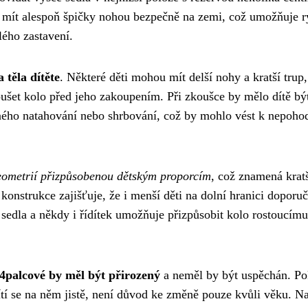
a mít alespoň špičky nohou bezpečně na zemi, což umožňuje r
lého zastavení.
 těla dítěte
. Některé děti mohou mít delší nohy a kratší trup,
ušet kolo před jeho zakoupením. Při zkoušce by mělo dítě bý
ého natahování nebo shrbování, což by mohlo vést k nepohod
ometrií přizpůsobenou dětským proporcím
, což znamená krat
konstrukce zajišťuje, že i menší děti na dolní hranici doporu
edla a někdy i řídítek umožňuje přizpůsobit kolo rostoucímu 
4palcové by měl být přirozený
a neměl by být uspěchán. P
cítí se na něm jistě, není důvod ke změně pouze kvůli věku. N