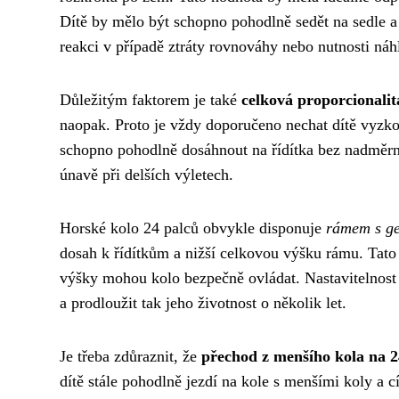
Dítě by mělo být schopno pohodlně sedět na sedle 
reakci v případě ztráty rovnováhy nebo nutnosti náh
Důležitým faktorem je také
celková proporcionalita
naopak. Proto je vždy doporučeno nechat dítě vyzko
schopno pohodlně dosáhnout na řídítka bez nadměrn
únavě při delších výletech.
Horské kolo 24 palců obvykle disponuje
rámem s ge
dosah k řídítkům a nižší celkovou výšku rámu. Tato 
výšky mohou kolo bezpečně ovládat. Nastavitelnost s
a prodloužit tak jeho životnost o několik let.
Je třeba zdůraznit, že
přechod z menšího kola na 2
dítě stále pohodlně jezdí na kole s menšími koly a 