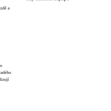
ízdě a
po
mladého
izují