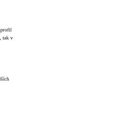
profil
, tak v
lších