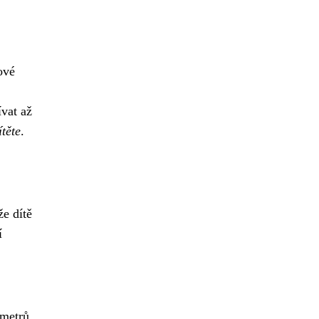
ové
ívat až
těte
.
že dítě
í
imetrů.