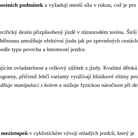
rnostních podmínek
a vyžadují menší sílu v rukou, což je pro
cifický dezén přizpůsobený jízdě v různorodém terénu. Širší 
ek běhounu umožňuje efektivní jízdu jak po zpevněných cestách
odle typu povrchu a hmotnosti jezdce.
ícím ovladatelnost a celkový zážitek z jízdy. Kvalitní dětská
ogramy, přičemž lehčí varianty využívají hliníkové slitiny pro
adňuje manipulaci s kolem
a snižuje fyzickou náročnost při de
ý mezistupeň
v cyklistickém vývoji mladých jezdců, který je