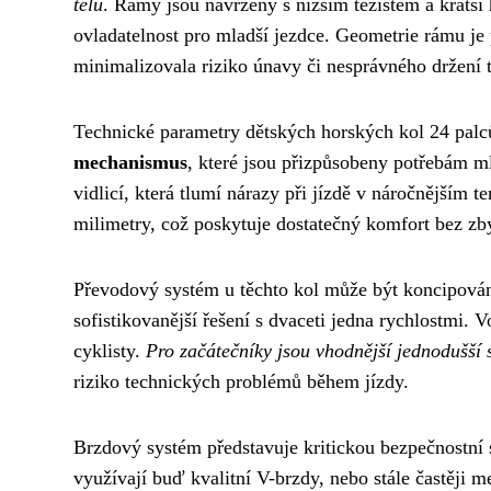
tělu
. Rámy jsou navrženy s nižším těžištěm a kratší
ovladatelnost pro mladší jezdce. Geometrie rámu je p
minimalizovala riziko únavy či nesprávného držení t
Technické parametry dětských horských kol 24 palc
mechanismus
, které jsou přizpůsobeny potřebám 
vidlicí, která tlumí nárazy při jízdě v náročnějším
milimetry, což poskytuje dostatečný komfort bez zb
Převodový systém u těchto kol může být koncipován 
sofistikovanější řešení s dvaceti jedna rychlostmi.
cyklisty.
Pro začátečníky jsou vhodnější jednodušší 
riziko technických problémů během jízdy.
Brzdový systém představuje kritickou bezpečnostní
využívají buď kvalitní V-brzdy, nebo stále častěji