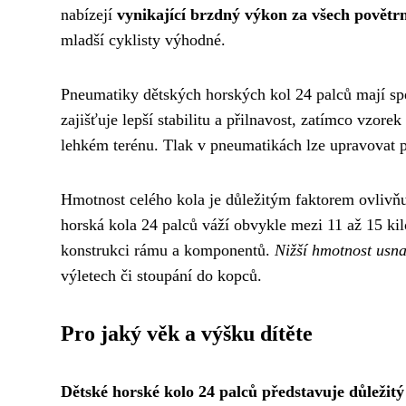
nabízejí
vynikající brzdný výkon za všech povět
mladší cyklisty výhodné.
Pneumatiky dětských horských kol 24 palců mají spe
zajišťuje lepší stabilitu a přilnavost, zatímco vzor
lehkém terénu. Tlak v pneumatikách lze upravovat p
Hmotnost celého kola je důležitým faktorem ovlivňuj
horská kola 24 palců váží obvykle mezi 11 až 15 kil
konstrukci rámu a komponentů.
Nižší hmotnost usn
výletech či stoupání do kopců.
Pro jaký věk a výšku dítěte
Dětské horské kolo 24 palců představuje důležit