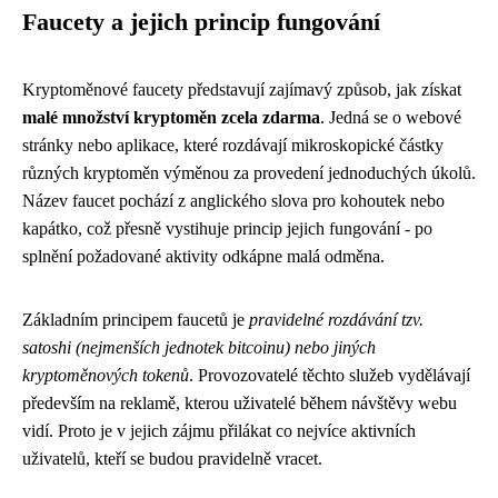
Faucety a jejich princip fungování
Kryptoměnové faucety představují zajímavý způsob, jak získat
malé množství kryptoměn zcela zdarma
. Jedná se o webové
stránky nebo aplikace, které rozdávají mikroskopické částky
různých kryptoměn výměnou za provedení jednoduchých úkolů.
Název faucet pochází z anglického slova pro kohoutek nebo
kapátko, což přesně vystihuje princip jejich fungování - po
splnění požadované aktivity odkápne malá odměna.
Základním principem faucetů je
pravidelné rozdávání tzv.
satoshi (nejmenších jednotek bitcoinu) nebo jiných
kryptoměnových tokenů
. Provozovatelé těchto služeb vydělávají
především na reklamě, kterou uživatelé během návštěvy webu
vidí. Proto je v jejich zájmu přilákat co nejvíce aktivních
uživatelů, kteří se budou pravidelně vracet.