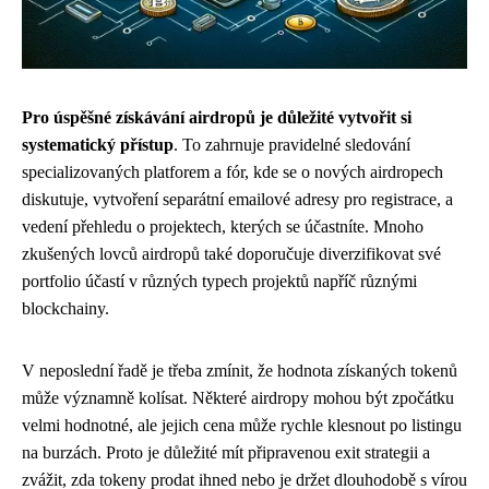
Pro úspěšné získávání airdropů je důležité vytvořit si
systematický přístup
. To zahrnuje pravidelné sledování
specializovaných platforem a fór, kde se o nových airdropech
diskutuje, vytvoření separátní emailové adresy pro registrace, a
vedení přehledu o projektech, kterých se účastníte. Mnoho
zkušených lovců airdropů také doporučuje diverzifikovat své
portfolio účastí v různých typech projektů napříč různými
blockchainy.
V neposlední řadě je třeba zmínit, že hodnota získaných tokenů
může významně kolísat. Některé airdropy mohou být zpočátku
velmi hodnotné, ale jejich cena může rychle klesnout po listingu
na burzách. Proto je důležité mít připravenou exit strategii a
zvážit, zda tokeny prodat ihned nebo je držet dlouhodobě s vírou