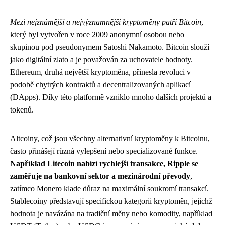
Mezi nejznámější a nejvýznamnější kryptoměny patří Bitcoin
,
který byl vytvořen v roce 2009 anonymní osobou nebo
skupinou pod pseudonymem Satoshi Nakamoto. Bitcoin slouží
jako digitální zlato a je považován za uchovatele hodnoty.
Ethereum, druhá největší kryptoměna, přinesla revoluci v
podobě chytrých kontraktů a decentralizovaných aplikací
(DApps). Díky této platformě vzniklo mnoho dalších projektů a
tokenů.
Altcoiny, což jsou všechny alternativní kryptoměny k Bitcoinu,
často přinášejí různá vylepšení nebo specializované funkce.
Například Litecoin nabízí rychlejší transakce, Ripple se
zaměřuje na bankovní sektor a mezinárodní převody
,
zatímco Monero klade důraz na maximální soukromí transakcí.
Stablecoiny představují specifickou kategorii kryptoměn, jejichž
hodnota je navázána na tradiční měny nebo komodity, například