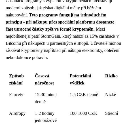
Cashback programy s výplatou v kryptoměnách představují
moderní způsob, jak získat digitální měny při běžném
nakupování.
Tyto programy fungují na jednoduchém
principu - při nákupu přes speciální platformu dostanete
část utracené částky zpět ve formě kryptoměn
. Mezi
nejoblíbenější patří StormGain, který nabízí až 15% cashback v
Bitcoinu při nákupech u partnerských e-shopů. Uživatelé mohou
získávat kryptoměny například při nákupu elektroniky, oblečení
nebo dokonce potravin.
Způsob
Časová
Potenciální
Riziko
získání
náročnost
výdělek
Faucety
15-30 minut
1-5 CZK denně
Nízké
denně
Airdropy
1-2 hodiny
100-1000 CZK
Střední
jednorázově