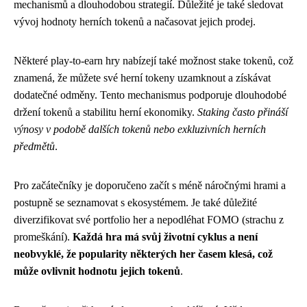
mechanismů a dlouhodobou strategií. Důležité je také sledovat
vývoj hodnoty herních tokenů a načasovat jejich prodej.
Některé play-to-earn hry nabízejí také možnost stake tokenů, což
znamená, že můžete své herní tokeny uzamknout a získávat
dodatečné odměny. Tento mechanismus podporuje dlouhodobé
držení tokenů a stabilitu herní ekonomiky.
Staking často přináší
výnosy v podobě dalších tokenů nebo exkluzivních herních
předmětů
.
Pro začátečníky je doporučeno začít s méně náročnými hrami a
postupně se seznamovat s ekosystémem. Je také důležité
diverzifikovat své portfolio her a nepodléhat FOMO (strachu z
promeškání).
Každá hra má svůj životní cyklus a není
neobvyklé, že popularity některých her časem klesá, což
může ovlivnit hodnotu jejich tokenů
.