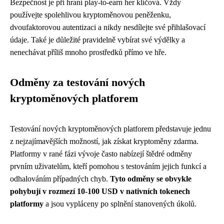
Bezpečnost je při hraní play-to-earn her klíčová. Vždy
používejte spolehlivou kryptoměnovou peněženku,
dvoufaktorovou autentizaci a nikdy nesdílejte své přihlašovací
údaje. Také je důležité pravidelně vybírat své výdělky a
nenechávat příliš mnoho prostředků přímo ve hře.
Odměny za testování nových
kryptoměnových platforem
Testování nových kryptoměnových platforem představuje jednu
z nejzajímavějších možností, jak získat kryptoměny zdarma.
Platformy v rané fázi vývoje často nabízejí štědré odměny
prvním uživatelům, kteří pomohou s testováním jejich funkcí a
odhalováním případných chyb.
Tyto odměny se obvykle
pohybují v rozmezí 10-100 USD v nativních tokenech
platformy
a jsou vypláceny po splnění stanovených úkolů.