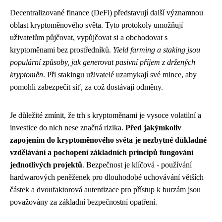
Decentralizované finance (DeFi) představují další významnou
oblast kryptoměnového světa. Tyto protokoly umožňují
uživatelům půjčovat, vypůjčovat si a obchodovat s
kryptoměnami bez prostředníků.
Yield farming a staking jsou
populární způsoby, jak generovat pasivní příjem z držených
kryptoměn
. Při stakingu uživatelé uzamykají své mince, aby
pomohli zabezpečit síť, za což dostávají odměny.
Je důležité zmínit, že trh s kryptoměnami je vysoce volatilní a
investice do nich nese značná rizika.
Před jakýmkoliv
zapojením do kryptoměnového světa je nezbytné důkladné
vzdělávání a pochopení základních principů fungování
jednotlivých projektů
. Bezpečnost je klíčová - používání
hardwarových peněženek pro dlouhodobé uchovávání větších
částek a dvoufaktorová autentizace pro přístup k burzám jsou
považovány za základní bezpečnostní opatření.