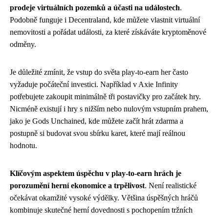
prodeje virtuálních pozemků a účasti na událostech
.
Podobně funguje i Decentraland, kde můžete vlastnit virtuální
nemovitosti a pořádat události, za které získáváte kryptoměnové
odměny.
Je důležité zmínit, že vstup do světa play-to-earn her často
vyžaduje počáteční investici. Například v Axie Infinity
potřebujete zakoupit minimálně tři postavičky pro začátek hry.
Nicméně existují i hry s nižším nebo nulovým vstupním prahem,
jako je Gods Unchained, kde můžete začít hrát zdarma a
postupně si budovat svou sbírku karet, které mají reálnou
hodnotu.
Klíčovým aspektem úspěchu v play-to-earn hrách je
porozumění herní ekonomice a trpělivost
. Není realistické
očekávat okamžité vysoké výdělky. Většina úspěšných hráčů
kombinuje skutečné herní dovednosti s pochopením tržních