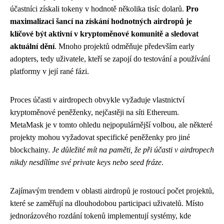
účastníci získali tokeny v hodnotě několika tisíc dolarů.
Pro
maximalizaci šancí na získání hodnotných airdropů je
klíčové být aktivní v kryptoměnové komunitě a sledovat
aktuální dění
. Mnoho projektů odměňuje především early
adopters, tedy uživatele, kteří se zapojí do testování a používání
platformy v její rané fázi.
Proces účasti v airdropech obvykle vyžaduje vlastnictví
kryptoměnové peněženky, nejčastěji na síti Ethereum.
MetaMask je v tomto ohledu nejpopulárnější volbou, ale některé
projekty mohou vyžadovat specifické peněženky pro jiné
blockchainy.
Je důležité mít na paměti, že při účasti v airdropech
nikdy nesdílíme své private keys nebo seed fráze
.
Zajímavým trendem v oblasti airdropů je rostoucí počet projektů,
které se zaměřují na dlouhodobou participaci uživatelů. Místo
jednorázového rozdání tokenů implementují systémy, kde