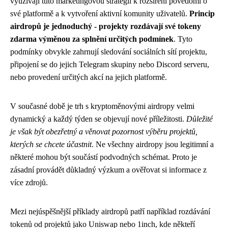
využívají tuto marketingovou strategii k rozšíření povědomí o
své platformě a k vytvoření aktivní komunity uživatelů.
Princip
airdropů je jednoduchý - projekty rozdávají své tokeny
zdarma výměnou za splnění určitých podmínek
. Tyto
podmínky obvykle zahrnují sledování sociálních sítí projektu,
připojení se do jejich Telegram skupiny nebo Discord serveru,
nebo provedení určitých akcí na jejich platformě.
V současné době je trh s kryptoměnovými airdropy velmi
dynamický a každý týden se objevují nové příležitosti.
Důležité
je však být obezřetný a věnovat pozornost výběru projektů,
kterých se chcete účastnit
. Ne všechny airdropy jsou legitimní a
některé mohou být součástí podvodných schémat. Proto je
zásadní provádět důkladný výzkum a ověřovat si informace z
více zdrojů.
Mezi nejúspěšnější příklady airdropů patří například rozdávání
tokenů od projektů jako Uniswap nebo 1inch, kde někteří