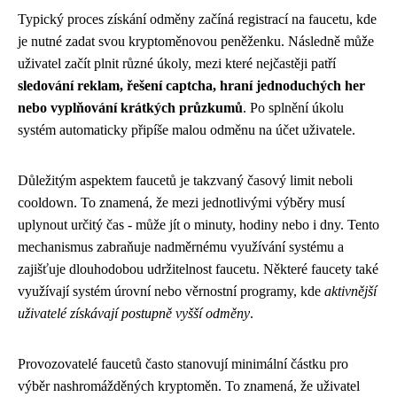
Typický proces získání odměny začíná registrací na faucetu, kde
je nutné zadat svou kryptoměnovou peněženku. Následně může
uživatel začít plnit různé úkoly, mezi které nejčastěji patří
sledování reklam, řešení captcha, hraní jednoduchých her
nebo vyplňování krátkých průzkumů
. Po splnění úkolu
systém automaticky připíše malou odměnu na účet uživatele.
Důležitým aspektem faucetů je takzvaný časový limit neboli
cooldown. To znamená, že mezi jednotlivými výběry musí
uplynout určitý čas - může jít o minuty, hodiny nebo i dny. Tento
mechanismus zabraňuje nadměrnému využívání systému a
zajišťuje dlouhodobou udržitelnost faucetu. Některé faucety také
využívají systém úrovní nebo věrnostní programy, kde
aktivnější
uživatelé získávají postupně vyšší odměny
.
Provozovatelé faucetů často stanovují minimální částku pro
výběr nashromážděných kryptoměn. To znamená, že uživatel