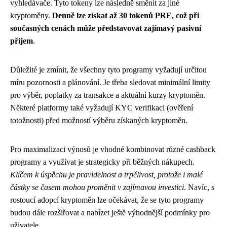
vyhledávače. Tyto tokeny lze následně směnit za jiné
kryptoměny.
Denně lze získat až 30 tokenů PRE, což při
současných cenách může představovat zajímavý pasivní
příjem
.
Důležité je zmínit, že všechny tyto programy vyžadují určitou
míru pozornosti a plánování. Je třeba sledovat minimální limity
pro výběr, poplatky za transakce a aktuální kurzy kryptoměn.
Některé platformy také vyžadují KYC verifikaci (ověření
totožnosti) před možností výběru získaných kryptoměn.
Pro maximalizaci výnosů je vhodné kombinovat různé cashback
programy a využívat je strategicky při běžných nákupech.
Klíčem k úspěchu je pravidelnost a trpělivost, protože i malé
částky se časem mohou proměnit v zajímavou investici
. Navíc, s
rostoucí adopcí kryptoměn lze očekávat, že se tyto programy
budou dále rozšiřovat a nabízet ještě výhodnější podmínky pro
uživatele.