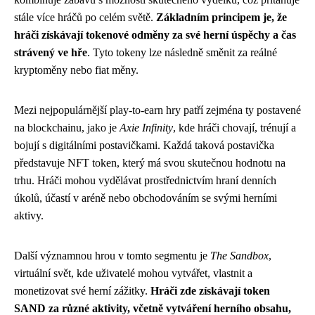
stále více hráčů po celém světě.
Základním principem je, že
hráči získávají tokenové odměny za své herní úspěchy a čas
strávený ve hře
. Tyto tokeny lze následně směnit za reálné
kryptoměny nebo fiat měny.
Mezi nejpopulárnější play-to-earn hry patří zejména ty postavené
na blockchainu, jako je
Axie Infinity
, kde hráči chovají, trénují a
bojují s digitálními postavičkami. Každá taková postavička
představuje NFT token, který má svou skutečnou hodnotu na
trhu. Hráči mohou vydělávat prostřednictvím hraní denních
úkolů, účastí v aréně nebo obchodováním se svými herními
aktivy.
Další významnou hrou v tomto segmentu je
The Sandbox
,
virtuální svět, kde uživatelé mohou vytvářet, vlastnit a
monetizovat své herní zážitky.
Hráči zde získávají token
SAND za různé aktivity, včetně vytváření herního obsahu,