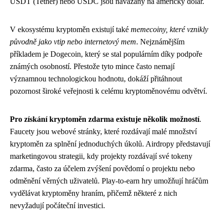
USDT (Tether) nebo USDC jsou navázány na americký dolar.
V ekosystému kryptoměn existují také
memecoiny, které vznikly
původně jako vtip nebo internetový mem
. Nejznámějším
příkladem je Dogecoin, který se stal populárním díky podpoře
známých osobností. Přestože tyto mince často nemají
významnou technologickou hodnotu, dokáží přitáhnout
pozornost široké veřejnosti k celému kryptoměnovému odvětví.
Pro získání kryptoměn zdarma existuje několik možností
.
Faucety jsou webové stránky, které rozdávají malé množství
kryptoměn za splnění jednoduchých úkolů. Airdropy představují
marketingovou strategii, kdy projekty rozdávají své tokeny
zdarma, často za účelem zvýšení povědomí o projektu nebo
odměnění věrných uživatelů. Play-to-earn hry umožňují hráčům
vydělávat kryptoměny hraním, přičemž některé z nich
nevyžadují počáteční investici.