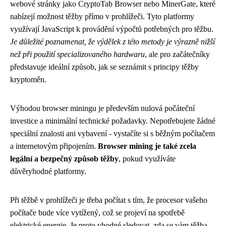
webové stránky jako CryptoTab Browser nebo MinerGate, které
nabízejí možnost těžby přímo v prohlížeči. Tyto platformy
využívají JavaScript k provádění výpočtů potřebných pro těžbu.
Je důležité poznamenat, že výdělek z této metody je výrazně nižší
než při použití specializovaného hardwaru
, ale pro začátečníky
představuje ideální způsob, jak se seznámit s principy těžby
kryptoměn.
Výhodou browser miningu je především nulová počáteční
investice a minimální technické požadavky. Nepotřebujete žádné
speciální znalosti ani vybavení - vystačíte si s běžným počítačem
a internetovým připojením.
Browser mining je také zcela
legální a bezpečný způsob těžby
, pokud využíváte
důvěryhodné platformy.
Při těžbě v prohlížeči je třeba počítat s tím, že procesor vašeho
počítače bude více vytížený, což se projeví na spotřebě
elektrické energie. Je proto vhodné sledovat, zda se vám těžba