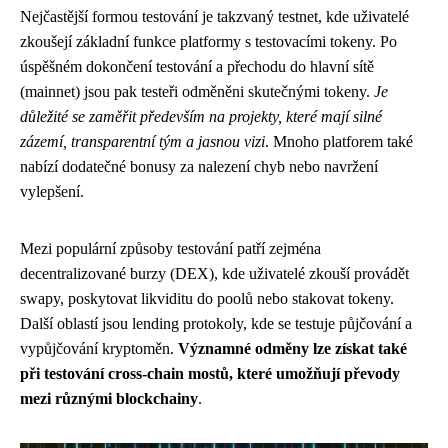
Nejčastější formou testování je takzvaný testnet, kde uživatelé
zkoušejí základní funkce platformy s testovacími tokeny. Po
úspěšném dokončení testování a přechodu do hlavní sítě
(mainnet) jsou pak testeři odměněni skutečnými tokeny.
Je
důležité se zaměřit především na projekty, které mají silné
zázemí, transparentní tým a jasnou vizi
. Mnoho platforem také
nabízí dodatečné bonusy za nalezení chyb nebo navržení
vylepšení.
Mezi populární způsoby testování patří zejména
decentralizované burzy (DEX), kde uživatelé zkouší provádět
swapy, poskytovat likviditu do poolů nebo stakovat tokeny.
Další oblastí jsou lending protokoly, kde se testuje půjčování a
vypůjčování kryptoměn.
Významné odměny lze získat také
při testování cross-chain mostů, které umožňují převody
mezi různými blockchainy
.