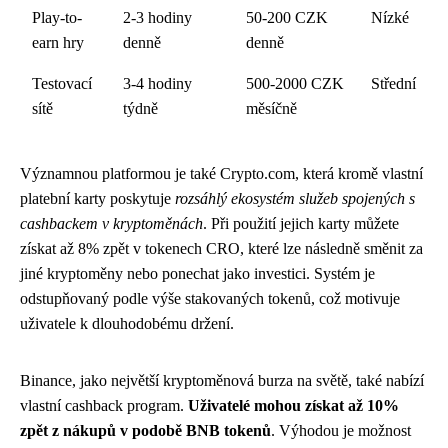
Play-to-
2-3 hodiny
50-200 CZK
Nízké
earn hry
denně
denně
Testovací
3-4 hodiny
500-2000 CZK
Střední
sítě
týdně
měsíčně
Významnou platformou je také Crypto.com, která kromě vlastní
platební karty poskytuje
rozsáhlý ekosystém služeb spojených s
cashbackem v kryptoměnách
. Při použití jejich karty můžete
získat až 8% zpět v tokenech CRO, které lze následně směnit za
jiné kryptoměny nebo ponechat jako investici. Systém je
odstupňovaný podle výše stakovaných tokenů, což motivuje
uživatele k dlouhodobému držení.
Binance, jako největší kryptoměnová burza na světě, také nabízí
vlastní cashback program.
Uživatelé mohou získat až 10%
zpět z nákupů v podobě BNB tokenů
. Výhodou je možnost