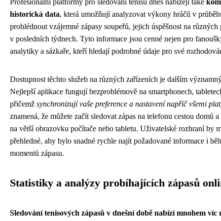
Profesionální platformy pro sledování tenisu dnes nabízejí také
komp
historická data
, která umožňují analyzovat výkony hráčů v průběh
prohlédnout vzájemné zápasy soupeřů, jejich úspěšnost na různých
v posledních týdnech. Tyto informace jsou cenné nejen pro fanoušky
analytiky a sázkaře, kteří hledají podrobné údaje pro své rozhodová
Dostupnost těchto služeb na různých zařízeních je dalším významn
Nejlepší aplikace fungují bezproblémově na smartphonech, tabletech
přičemž
synchronizují vaše preference a nastavení napříč všemi pl
znamená, že můžete začít sledovat zápas na telefonu cestou domů a p
na větší obrazovku počítače nebo tabletu. Uživatelské rozhraní by mě
přehledné, aby bylo snadné rychle najít požadované informace i b
momentů zápasu.
Statistiky a analýzy probíhajících zápasů onl
Sledování tenisových zápasů v dnešní době nabízí mnohem víc 