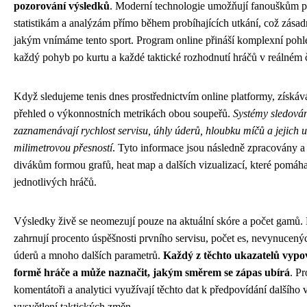
pozorování výsledků
. Moderní technologie umožňují fanouškům př
statistikám a analýzám přímo během probíhajících utkání, což zása
jakým vnímáme tento sport. Program online přináší komplexní pohl
každý pohyb po kurtu a každé taktické rozhodnutí hráčů v reálném 
Když sledujeme tenis dnes prostřednictvím online platformy, získá
přehled o výkonnostních metrikách obou soupeřů.
Systémy sledová
zaznamenávají rychlost servisu, úhly úderů, hloubku míčů a jejich u
milimetrovou přesností
. Tyto informace jsou následně zpracovány 
divákům formou grafů, heat map a dalších vizualizací, které pomáhaj
jednotlivých hráčů.
Výsledky živě se neomezují pouze na aktuální skóre a počet gamů. De
zahrnují procento úspěšnosti prvního servisu, počet es, nevynucený
úderů a mnoho dalších parametrů.
Každý z těchto ukazatelů vypo
formě hráče a může naznačit, jakým směrem se zápas ubírá
. Pr
komentátoři a analytici využívají těchto dat k předpovídání dalšího 
vysvětlení taktických změn.