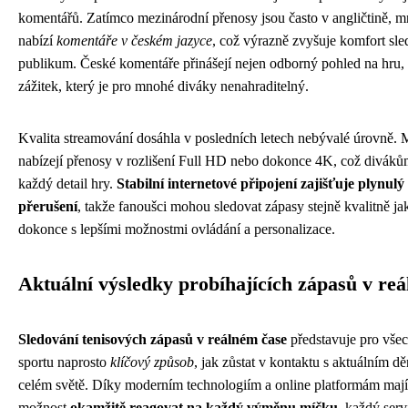
komentářů. Zatímco mezinárodní přenosy jsou často v angličtině, 
nabízí
komentáře v českém jazyce
, což výrazně zvyšuje komfort sl
publikum. České komentáře přinášejí nejen odborný pohled na hru, 
zážitek, který je pro mnohé diváky nenahraditelný.
Kvalita streamování dosáhla v posledních letech nebývalé úrovně. 
nabízejí přenosy v rozlišení Full HD nebo dokonce 4K, což divák
každý detail hry.
Stabilní internetové připojení zajišťuje plynulý
přerušení
, takže fanoušci mohou sledovat zápasy stejně kvalitně jak
dokonce s lepšími možnostmi ovládání a personalizace.
Aktuální výsledky probíhajících zápasů v re
Sledování tenisových zápasů v reálném čase
představuje pro vše
sportu naprosto
klíčový způsob
, jak zůstat v kontaktu s aktuálním d
celém světě. Díky moderním technologiím a online platformám mají 
možnost
okamžitě reagovat na každý výměnu míčku
, každý serv