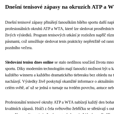
Dnešní tenisové zápasy na okruzích ATP a 
Dnešní tenisové zápasy přinášejí fanouškům bílého sportu další na
profesionálních okruhů ATP a WTA, které lze sledovat prostřednict
živých výsledků. Program tenisových utkání je rozložen napříč rů
pásmami, což umožňuje sledovat tenis prakticky nepřetržitě od rann
pozdního večera.
Sledování tenisu dnes online
se stalo nedílnou součástí života mno
sportu. Díky moderním technologiím mají fanoušci možnost být u 
každého winneru a každého dramatického tiebreaku bez ohledu na t
nacházejí. Výsledky živě poskytují okamžité informace o aktuálním
celém světě, ať už se jedná o turnaje na tvrdém povrchu, antuce neb
Profesionální tenisové okruhy ATP a WTA nabízejí každý den boha
kvalitních zápasů. Hráči z čela světového žebříčku se střetávají s ou