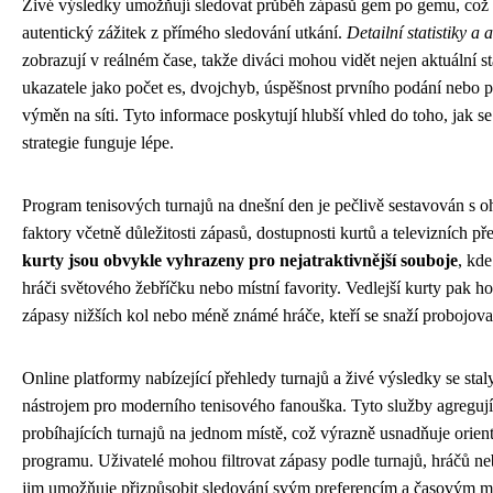
Živé výsledky umožňují sledovat průběh zápasů gem po gemu, což 
autentický zážitek z přímého sledování utkání.
Detailní statistiky a 
zobrazují v reálném čase, takže diváci mohou vidět nejen aktuální sta
ukazatele jako počet es, dvojchyb, úspěšnost prvního podání nebo 
výměn na síti. Tyto informace poskytují hlubší vhled do toho, jak se 
strategie funguje lépe.
Program tenisových turnajů na dnešní den je pečlivě sestavován s 
faktory včetně důležitosti zápasů, dostupnosti kurtů a televizních p
kurty jsou obvykle vyhrazeny pro nejatraktivnější souboje
, kde
hráči světového žebříčku nebo místní favority. Vedlejší kurty pak hos
zápasy nižších kol nebo méně známé hráče, kteří se snaží probojova
Online platformy nabízející přehledy turnajů a živé výsledky se st
nástrojem pro moderního tenisového fanouška. Tyto služby agregují
probíhajících turnajů na jednom místě, což výrazně usnadňuje orien
programu. Uživatelé mohou filtrovat zápasy podle turnajů, hráčů ne
jim umožňuje přizpůsobit sledování svým preferencím a časovým 