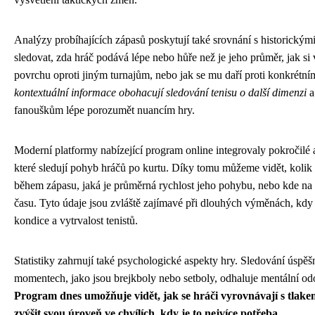
Analýzy probíhajících zápasů poskytují také srovnání s historický
sledovat, zda hráč podává lépe nebo hůře než je jeho průměr, jak s
povrchu oproti jiným turnajům, nebo jak se mu daří proti konkrétní
kontextuální informace obohacují sledování tenisu o další dimenzi
a
fanouškům lépe porozumět nuancím hry.
Moderní platformy nabízející program online integrovaly pokročilé a
které sledují pohyb hráčů po kurtu. Díky tomu můžeme vidět, kolik
během zápasu, jaká je průměrná rychlost jeho pohybu, nebo kde na k
času. Tyto údaje jsou zvláště zajímavé při dlouhých výměnách, kdy
kondice a vytrvalost tenistů.
Statistiky zahrnují také psychologické aspekty hry. Sledování úspěš
momentech, jako jsou brejkboly nebo setboly, odhaluje mentální od
Program dnes umožňuje vidět, jak se hráči vyrovnávají s tlak
zvýšit svou úroveň ve chvílích, kdy je to nejvíce potřeba
.