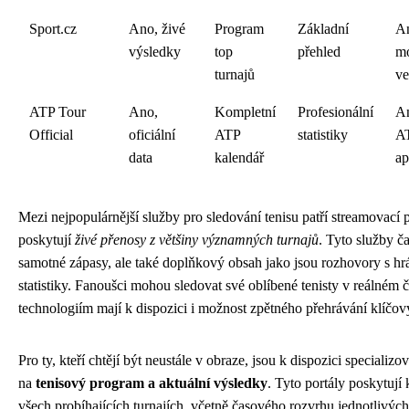
Sport.cz
Ano, živé
Program
Základní
A
výsledky
top
přehled
mo
turnajů
ve
ATP Tour
Ano,
Kompletní
Profesionální
A
Official
oficiální
ATP
statistiky
A
data
kalendář
ap
Mezi nejpopulárnější služby pro sledování tenisu patří streamovací p
poskytují
živé přenosy z většiny významných turnajů
. Tyto služby č
samotné zápasy, ale také doplňkový obsah jako jsou rozhovory s hrá
statistiky. Fanoušci mohou sledovat své oblíbené tenisty v reálném
technologiím mají k dispozici i možnost zpětného přehrávání klíč
Pro ty, kteří chtějí být neustále v obraze, jsou k dispozici special
na
tenisový program a aktuální výsledky
. Tyto portály poskytují
všech probíhajících turnajích, včetně časového rozvrhu jednotlivých