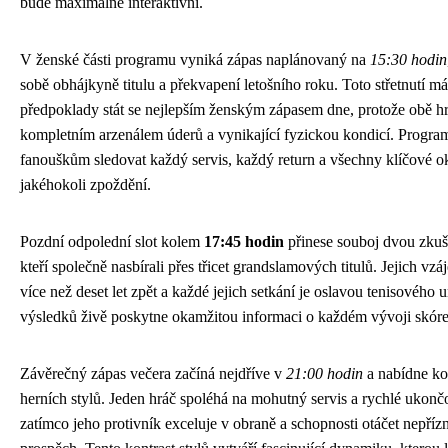
bude maximálně interaktivní.
V ženské části programu vyniká zápas naplánovaný na
15:30 hodin
sobě obhájkyně titulu a překvapení letošního roku. Toto střetnutí m
předpoklady stát se nejlepším ženským zápasem dne, protože obě h
kompletním arzenálem úderů a vynikající fyzickou kondicí. Progra
fanouškům sledovat každý servis, každý return a všechny klíčové 
jakéhokoli zpoždění.
Pozdní odpolední slot kolem
17:45 hodin
přinese souboj dvou zkuš
kteří společně nasbírali přes třicet grandslamových titulů. Jejich vzá
více než deset let zpět a každé jejich setkání je oslavou tenisového
výsledků živě poskytne okamžitou informaci o každém vývoji skóre
Závěrečný zápas večera začíná nejdříve v
21:00 hodin
a nabídne ko
herních stylů. Jeden hráč spoléhá na mohutný servis a rychlé ukon
zatímco jeho protivník exceluje v obraně a schopnosti otáčet nepřízn