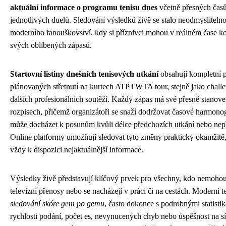
aktuální informace o programu tenisu dnes
včetně přesných časů
jednotlivých duelů. Sledování výsledků živě se stalo neodmyslitelno
moderního fanouškovství, kdy si příznivci mohou v reálném čase k
svých oblíbených zápasů.
Startovní listiny dnešních tenisových utkání
obsahují kompletní 
plánovaných střetnutí na kurtech ATP i WTA tour, stejně jako chall
dalších profesionálních soutěží. Každý zápas má své přesně stanove
rozpisech, přičemž organizátoři se snaží dodržovat časové harmono
může docházet k posunům kvůli délce předchozích utkání nebo nep
Online platformy umožňují sledovat tyto změny prakticky okamžitě,
vždy k dispozici nejaktuálnější informace.
Výsledky živě představují klíčový prvek pro všechny, kdo nemohou
televizní přenosy nebo se nacházejí v práci či na cestách. Moderní 
sledování skóre gem po gemu
, často dokonce s podrobnými statisti
rychlosti podání, počet es, nevynucených chyb nebo úspěšnost na sít