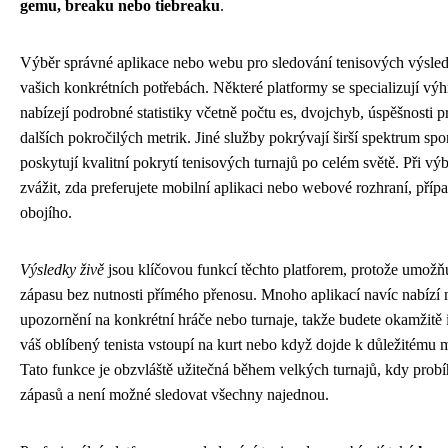
gemu, breaku nebo tiebreaku
.
Výběr správné aplikace nebo webu pro sledování tenisových výsled
vašich konkrétních potřebách. Některé platformy se specializují výh
nabízejí podrobné statistiky včetně počtu es, dvojchyb, úspěšnosti 
dalších pokročilých metrik. Jiné služby pokrývají širší spektrum sport
poskytují kvalitní pokrytí tenisových turnajů po celém světě. Při výb
zvážit, zda preferujete mobilní aplikaci nebo webové rozhraní, pří
obojího.
Výsledky živě
jsou klíčovou funkcí těchto platforem, protože umožňu
zápasu bez nutnosti přímého přenosu. Mnoho aplikací navíc nabízí
upozornění na konkrétní hráče nebo turnaje, takže budete okamžitě
váš oblíbený tenista vstoupí na kurt nebo když dojde k důležitému
Tato funkce je obzvláště užitečná během velkých turnajů, kdy pro
zápasů a není možné sledovat všechny najednou.