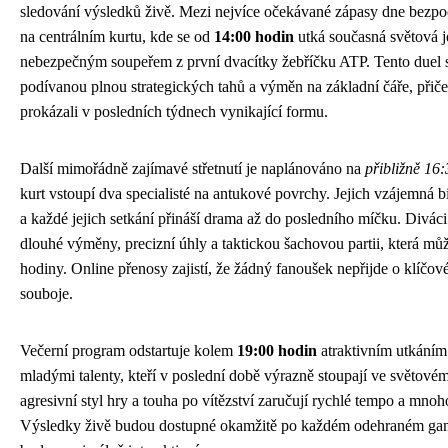
sledování výsledků živě. Mezi nejvíce očekávané zápasy dne bezpo
na centrálním kurtu, kde se od
14:00 hodin
utká současná světová j
nebezpečným soupeřem z první dvacítky žebříčku ATP. Tento duel 
podívanou plnou strategických tahů a výměn na základní čáře, přič
prokázali v posledních týdnech vynikající formu.
Další mimořádně zajímavé střetnutí je naplánováno na
přibližně 16
kurt vstoupí dva specialisté na antukové povrchy. Jejich vzájemná b
a každé jejich setkání přináší drama až do posledního míčku. Divá
dlouhé výměny, precizní úhly a taktickou šachovou partii, která může 
hodiny. Online přenosy zajistí, že žádný fanoušek nepřijde o klíčo
souboje.
Večerní program odstartuje kolem
19:00 hodin
atraktivním utkání
mladými talenty, kteří v poslední době výrazně stoupají ve světovém
agresivní styl hry a touha po vítězství zaručují rychlé tempo a mno
Výsledky živě budou dostupné okamžitě po každém odehraném gam