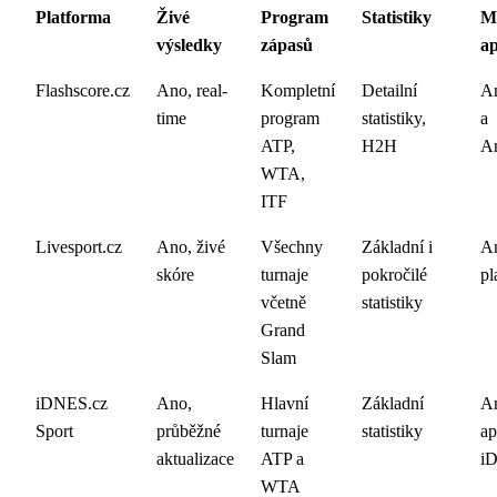
Platforma
Živé
Program
Statistiky
M
výsledky
zápasů
ap
Flashscore.cz
Ano, real-
Kompletní
Detailní
A
time
program
statistiky,
a
ATP,
H2H
A
WTA,
ITF
Livesport.cz
Ano, živé
Všechny
Základní i
An
skóre
turnaje
pokročilé
pl
včetně
statistiky
Grand
Slam
iDNES.cz
Ano,
Hlavní
Základní
A
Sport
průběžné
turnaje
statistiky
ap
aktualizace
ATP a
i
WTA