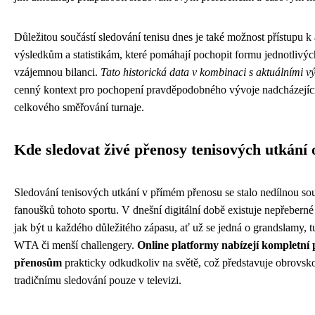
Důležitou součástí sledování tenisu dnes je také možnost přístupu k
výsledkům a statistikám, které pomáhají pochopit formu jednotlivých
vzájemnou bilanci.
Tato historická data v kombinaci s aktuálními v
cenný kontext pro pochopení pravděpodobného vývoje nadcházejíc
celkového směřování turnaje.
Kde sledovat živé přenosy tenisových utkání 
Sledování tenisových utkání v přímém přenosu se stalo nedílnou sou
fanoušků tohoto sportu. V dnešní digitální době existuje nepřebern
jak být u každého důležitého zápasu, ať už se jedná o grandslamy, 
WTA či menší challengery.
Online platformy nabízejí kompletní 
přenosům
prakticky odkudkoliv na světě, což představuje obrovsk
tradičnímu sledování pouze v televizi.