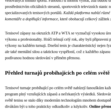
věnovaných tomuto sportu. Fanoušci si mohou vybrat, zda budou s
prostřednictvím oficiálních streamů, sportovních televizních stanic 
specializovaných tenisových portálů.
Každá platforma nabízí různé 
komentáře a doplňující informace
, které obohacují celkový zážitek 
Tenisové zápasy na okruzích ATP a WTA se vyznačují vysokou úro
výkonu a profesionality. Hráči trénují celý rok, aby byli připraveni
výkony na každém turnaji. Dnešní tenis je charakteristický nejen fy
ale také mentální silou a taktickou vyspělostí, což z každého zápasu
podívanou hodnou sledování v přímém přenosu.
Přehled turnajů probíhajících po celém světě
Tenisové turnaje probíhající po celém světě nabízejí fanouškům ka
program plný vzrušujících zápasů a nečekaných výsledků. Sledován
světě tenisu se stalo díky moderním technologiím mnohem dostupn
divákům být u toho prakticky odkudkoliv a kdykoliv.
Online přeno