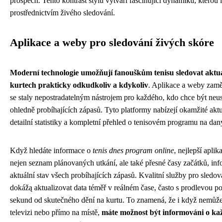
prospěch. Tento kontrast stylů vytváří fascinující dynamiku, kterou l
prostřednictvím živého sledování.
Aplikace a weby pro sledování živých skóre
Moderní technologie umožňují fanouškům tenisu sledovat aktuá
kurtech prakticky odkudkoliv a kdykoliv
. Aplikace a weby zamě
se staly nepostradatelným nástrojem pro každého, kdo chce být neus
ohledně probíhajících zápasů. Tyto platformy nabízejí okamžité akt
detailní statistiky a kompletní přehled o tenisovém programu na dan
Když hledáte informace o
tenis dnes program online
, nejlepší apli
nejen seznam plánovaných utkání, ale také přesné časy začátků, inf
aktuální stav všech probíhajících zápasů. Kvalitní služby pro sledo
dokážą aktualizovat data téměř v reálném čase, často s prodlevou 
sekund od skutečného dění na kurtu. To znamená, že i když nemůže
televizi nebo přímo na místě,
máte možnost být informováni o k