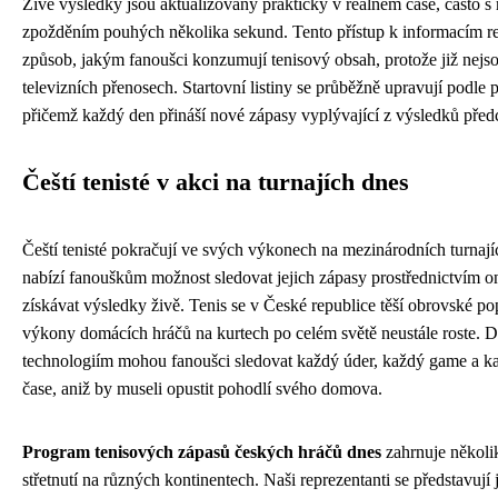
Živé výsledky jsou aktualizovány prakticky v reálném čase, často 
zpožděním pouhých několika sekund. Tento přístup k informacím re
způsob, jakým fanoušci konzumují tenisový obsah, protože již nejso
televizních přenosech. Startovní listiny se průběžně upravují podle 
přičemž každý den přináší nové zápasy vyplývající z výsledků před
Čeští tenisté v akci na turnajích dnes
Čeští tenisté pokračují ve svých výkonech na mezinárodních turnaj
nabízí fanouškům možnost sledovat jejich zápasy prostřednictvím o
získávat výsledky živě. Tenis se v České republice těší obrovské po
výkony domácích hráčů na kurtech po celém světě neustále roste.
technologiím mohou fanoušci sledovat každý úder, každý game a ka
čase, aniž by museli opustit pohodlí svého domova.
Program tenisových zápasů českých hráčů dnes
zahrnuje několi
střetnutí na různých kontinentech. Naši reprezentanti se představují