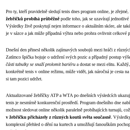
Pro ty, kteří pravidelně sledují tenis dnes program online, je zřejmé,
žebříčků probíhá průběžně
podle toho, jak se uzavírají jednotlivé
Výsledky živě poskytují nejen informace o aktuálním skóre, ale tak
je v sázce a jak může případná výhra nebo prohra ovlivnit celkové p
Dnešní den přinesl několik zajímavých soubojů mezi hráči z různých
Zatímco špička bojuje o udržení svých pozic a případný postup výš
části tabulky se snaží prolomit bariéru
a dostat se mezi elitu. Každý,
konkrétně tenis v online režimu, může vidět, jak náročná je cesta na 
si tam pozici udržet.
Aktualizované žebříčky ATP a WTA po dnešních výsledcích ukazují,
tenis je nesmírně konkurenční prostředí. Program dnešního dne na
možnost sledovat online několik paralelně probíhajících turnajů, c
v žebříčku přicházely z různých koutů světa současně
. Výsledky
komplexní přehled o dění na kurtech a umožňují fanouškům pochopit