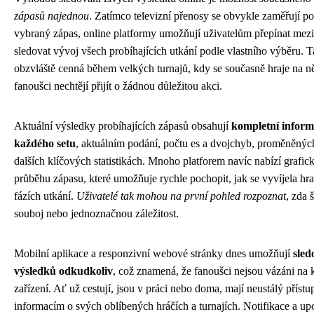
zápasů najednou
. Zatímco televizní přenosy se obvykle zaměřují p
vybraný zápas, online platformy umožňují uživatelům přepínat mezi
sledovat vývoj všech probíhajících utkání podle vlastního výběru. Tat
obzvláště cenná během velkých turnajů, kdy se současně hraje na n
fanoušci nechtějí přijít o žádnou důležitou akci.
Aktuální výsledky probíhajících zápasů obsahují
kompletní inform
každého setu
, aktuálním podání, počtu es a dvojchyb, proměněnýc
dalších klíčových statistikách. Mnoho platforem navíc nabízí grafic
průběhu zápasu, které umožňuje rychle pochopit, jak se vyvíjela hra
fázích utkání.
Uživatelé tak mohou na první pohled rozpoznat
, zda 
souboj nebo jednoznačnou záležitost.
Mobilní aplikace a responzivní webové stránky dnes umožňují
sled
výsledků odkudkoliv
, což znamená, že fanoušci nejsou vázáni na 
zařízení. Ať už cestují, jsou v práci nebo doma, mají neustálý příst
informacím o svých oblíbených hráčích a turnajích. Notifikace a u