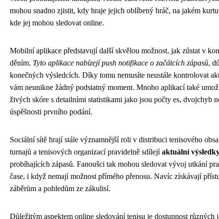
mohou snadno zjistit, kdy hraje jejich oblíbený hráč, na jakém kurt
kde jej mohou sledovat online.
Mobilní aplikace představují další skvělou možnost, jak zůstat v ko
děním.
Tyto aplikace nabízejí push notifikace o začátcích zápasů
, d
konečných výsledcích. Díky tomu nemusíte neustále kontrolovat aktu
vám neunikne žádný podstatný moment. Mnoho aplikací také umož
živých skóre s detailními statistikami jako jsou počty es, dvojchyb 
úspěšnosti prvního podání.
Sociální sítě hrají stále významnější roli v distribuci tenisového obs
turnajů a tenisových organizací pravidelně sdílejí
aktuální výsledky
probíhajících zápasů. Fanoušci tak mohou sledovat vývoj utkání pr
čase, i když nemají možnost přímého přenosu. Navíc získávají přís
záběrům a pohledům ze zákulisí.
Důležitým aspektem online sledování tenisu je dostupnost různých 