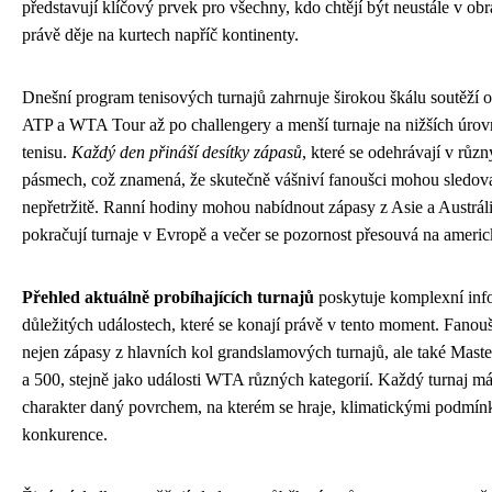
představují klíčový prvek pro všechny, kdo chtějí být neustále v obr
právě děje na kurtech napříč kontinenty.
Dnešní program tenisových turnajů zahrnuje širokou škálu soutěží o
ATP a WTA Tour až po challengery a menší turnaje na nižších úrov
tenisu.
Každý den přináší desítky zápasů
, které se odehrávají v růz
pásmech, což znamená, že skutečně vášniví fanoušci mohou sledovat
nepřetržitě. Ranní hodiny mohou nabídnout zápasy z Asie a Austrál
pokračují turnaje v Evropě a večer se pozornost přesouvá na americ
Přehled aktuálně probíhajících turnajů
poskytuje komplexní inf
důležitých událostech, které se konají právě v tento moment. Fano
nejen zápasy z hlavních kol grandslamových turnajů, ale také Maste
a 500, stejně jako události WTA různých kategorií. Každý turnaj má
charakter daný povrchem, na kterém se hraje, klimatickými podmín
konkurence.