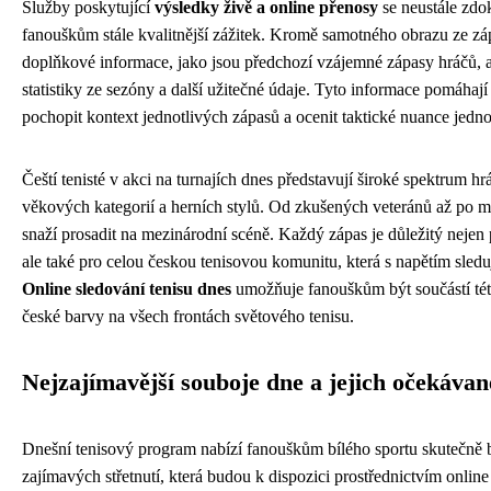
Služby poskytující
výsledky živě a online přenosy
se neustále zdok
fanouškům stále kvalitnější zážitek. Kromě samotného obrazu ze záp
doplňkové informace, jako jsou předchozí vzájemné zápasy hráčů, a
statistiky ze sezóny a další užitečné údaje. Tyto informace pomáhaj
pochopit kontext jednotlivých zápasů a ocenit taktické nuance jednot
Čeští tenisté v akci na turnajích dnes představují široké spektrum h
věkových kategorií a herních stylů. Od zkušených veteránů až po mla
snaží prosadit na mezinárodní scéně. Každý zápas je důležitý nejen
ale také pro celou českou tenisovou komunitu, která s napětím sled
Online sledování tenisu dnes
umožňuje fanouškům být součástí tét
české barvy na všech frontách světového tenisu.
Nejzajímavější souboje dne a jejich očekávan
Dnešní tenisový program nabízí fanouškům bílého sportu skutečně
zajímavých střetnutí, která budou k dispozici prostřednictvím onlin