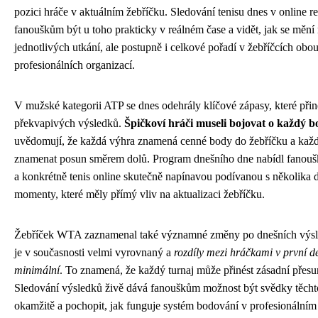
pozici hráče v aktuálním žebříčku. Sledování tenisu dnes v online 
fanouškům být u toho prakticky v reálném čase a vidět, jak se mění
jednotlivých utkání, ale postupně i celkové pořadí v žebříčcích obo
profesionálních organizací.
V mužské kategorii ATP se dnes odehrály klíčové zápasy, které přin
překvapivých výsledků.
Špičkoví hráči museli bojovat o každý b
uvědomují, že každá výhra znamená cenné body do žebříčku a kaž
znamenat posun směrem dolů. Program dnešního dne nabídl fanoušk
a konkrétně tenis online skutečně napínavou podívanou s několika
momenty, které měly přímý vliv na aktualizaci žebříčku.
Žebříček WTA zaznamenal také významné změny po dnešních výsle
je v současnosti velmi vyrovnaný a
rozdíly mezi hráčkami v první de
minimální
. To znamená, že každý turnaj může přinést zásadní přesu
Sledování výsledků živě dává fanouškům možnost být svědky těcht
okamžitě a pochopit, jak funguje systém bodování v profesionálním 