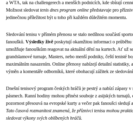
a WTA, tak na challengerech a menších podnicích, kde sbírají cenn
Možnost sledovat
tenis dnes program online
představuje pro přízniv
jedinečnou příležitost být u toho při každém důležitém momentu.
Sledování tenisu v přímém přenosu se stalo nedílnou součástí spor
fanoušků.
Výsledky živě
poskytují okamžitou informaci o průběhu 
umožňuje fanouškům reagovat na aktuální dění na kurtech. Ať už se
grandslamové turnaje, Masters, nebo menší podniky, čeští tenisté bo
maximálním nasazením. Online přenosy nabízejí detailní statistiky, 
výměn a komentáře odborníků, které obohacují zážitek ze sledování
Dnešní tenisový program českých hráčů je pestrý a nabízí zápasy 
pásmech. Ranní hodiny mohou přinést souboje z asijských turnajů,
pozornost přesouvá na evropské kurty a večer pak fanoušci sledují a
Tato časová rozmanitost znamená, že příznivci tenisu mohou prakti
sledovat výkony svých oblíbených hráčů.