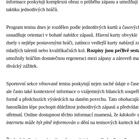
informace poskytují komplexní obraz o průběhu zápasu a umožňují
taktiku jednotlivých hráčů.
Program tenisu dnes je rozdělen podle jednotlivých kurtů a časový
usnadňuje orientaci v bohaté nabídce zápasů. Hlavní kurty obvykle h
duely s nejlépe postavenými hráči, zatímco vedlejší kurty nabízejí za
mladých talentů nebo kvalifikačních kol.
Rozpisy jsou pečlivě ses
umožnily hráčům dostatečnou regeneraci mezi zápasy a zároveň ma
divácký zážitek.
Sportovní sekce věnované tenisu poskytují nejen suché údaje o čas
ale často také kontextové informace o vzájemných bilancích soupeřů,
formě a předchozích výsledcích na daném povrchu. Tato obohacujíc
fanouškům lépe pochopit důležitost jednotlivých zápasů a předvíd
střetnutí. Online dostupnost těchto informací znamená, že
kdokoliv 
internetu může být plně informován
o dění na tenisových kurtech kd