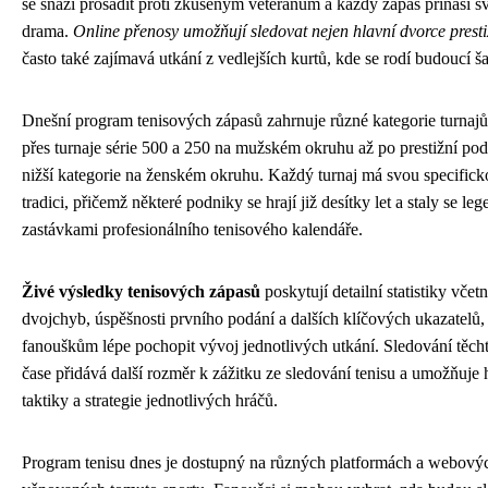
se snaží prosadit proti zkušeným veteránům a každý zápas přináší sv
drama.
Online přenosy umožňují sledovat nejen hlavní dvorce presti
často také zajímavá utkání z vedlejších kurtů, kde se rodí budoucí š
Dnešní program tenisových zápasů zahrnuje různé kategorie turnaj
přes turnaje série 500 a 250 na mužském okruhu až po prestižní 
nižší kategorie na ženském okruhu. Každý turnaj má svou specifick
tradici, přičemž některé podniky se hrají již desítky let a staly se le
zastávkami profesionálního tenisového kalendáře.
Živé výsledky tenisových zápasů
poskytují detailní statistiky včet
dvojchyb, úspěšnosti prvního podání a dalších klíčových ukazatelů,
fanouškům lépe pochopit vývoj jednotlivých utkání. Sledování těchto
čase přidává další rozměr k zážitku ze sledování tenisu a umožňuje
taktiky a strategie jednotlivých hráčů.
Program tenisu dnes je dostupný na různých platformách a webový