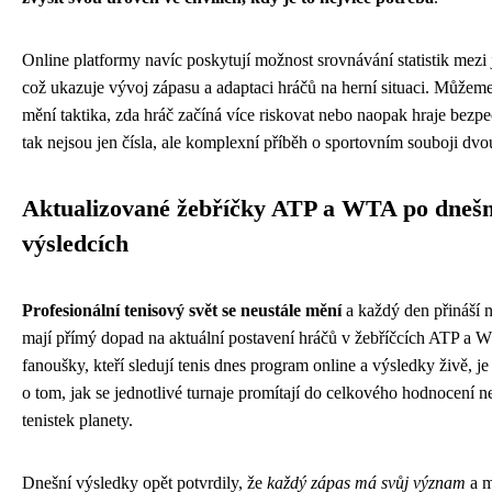
Online platformy navíc poskytují možnost srovnávání statistik mezi 
což ukazuje vývoj zápasu a adaptaci hráčů na herní situaci. Můžeme
mění taktika, zda hráč začíná více riskovat nebo naopak hraje bezp
tak nejsou jen čísla, ale komplexní příběh o sportovním souboji dvo
Aktualizované žebříčky ATP a WTA po dnešn
výsledcích
Profesionální tenisový svět se neustále mění
a každý den přináší n
mají přímý dopad na aktuální postavení hráčů v žebříčcích ATP a 
fanoušky, kteří sledují tenis dnes program online a výsledky živě, je
o tom, jak se jednotlivé turnaje promítají do celkového hodnocení ne
tenistek planety.
Dnešní výsledky opět potvrdily, že
každý zápas má svůj význam
a m