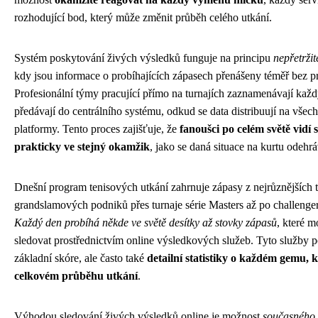
rozhodující bod, který může změnit průběh celého utkání.
Systém poskytování živých výsledků funguje na principu
nepřetržit
kdy jsou informace o probíhajících zápasech přenášeny téměř bez p
Profesionální týmy pracující přímo na turnajích zaznamenávají každ
předávají do centrálního systému, odkud se data distribuují na všec
platformy. Tento proces zajišťuje, že
fanoušci po celém světě vidí 
prakticky ve stejný okamžik
, jako se daná situace na kurtu odehrá
Dnešní program tenisových utkání zahrnuje zápasy z nejrůznějších t
grandslamových podniků přes turnaje série Masters až po challenger
Každý den probíhá někde ve světě desítky až stovky zápasů
, které 
sledovat prostřednictvím online výsledkových služeb. Tyto služby p
základní skóre, ale často také
detailní statistiky o každém gemu, 
celkovém průběhu utkání
.
Výhodou sledování živých výsledků online je možnost
současného 