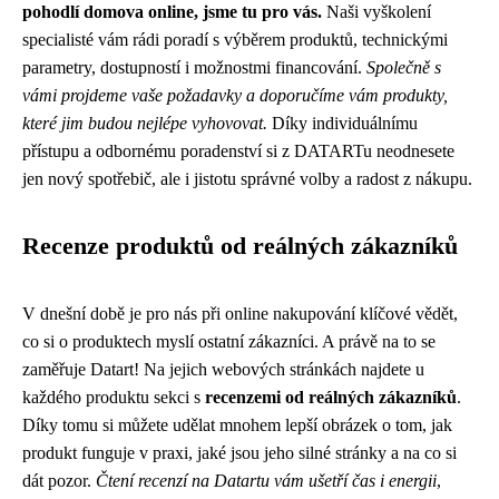
pohodlí domova online, jsme tu pro vás.
Naši vyškolení
specialisté vám rádi poradí s výběrem produktů, technickými
parametry, dostupností i možnostmi financování.
Společně s
vámi projdeme vaše požadavky a doporučíme vám produkty,
které jim budou nejlépe vyhovovat.
Díky individuálnímu
přístupu a odbornému poradenství si z DATARTu neodnesete
jen nový spotřebič, ale i jistotu správné volby a radost z nákupu.
Recenze produktů od reálných zákazníků
V dnešní době je pro nás při online nakupování klíčové vědět,
co si o produktech myslí ostatní zákazníci. A právě na to se
zaměřuje Datart! Na jejich webových stránkách najdete u
každého produktu sekci s
recenzemi od reálných zákazníků
.
Díky tomu si můžete udělat mnohem lepší obrázek o tom, jak
produkt funguje v praxi, jaké jsou jeho silné stránky a na co si
dát pozor.
Čtení recenzí na Datartu vám ušetří čas i energii
,