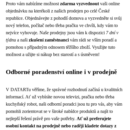
Proto vám nabízíme možnost
zdarma vyzvednout
vaši online
objednávku na kterékoli z našich prodejen po celé České
republice. Objednávejte z pohodlí domova a vyzvedněte si svůj
nový telefon, počítač nebo třeba pračku ve chvíli, kdy vám to
nejvíce vyhovuje. Naše prodejny jsou vám k dispozici
7 dní v
týdnu
a naši
zkušení zaměstnanci
vám rádi se vším poradí a
pomohou s případným odnosem těžšího zboží. Využijte tuto
možnost a užijte si nákup bez starostí a s úsměvem!
Odborné poradenství online i v prodejně
V DATARTu věříme, že správné rozhodnutí začíná u kvalitních
informací. Ať už vybíráte novou televizi, pračku nebo třeba
kuchyňský robot, naši odborní poradci jsou tu pro vás, aby vám
pomohli zorientovat se v široké nabídce produktů a najít to
nejlepší řešení právě pro vaše potřeby.
Ať už preferujete
osobní kontakt na prodejně nebo raději kladete dotazy z