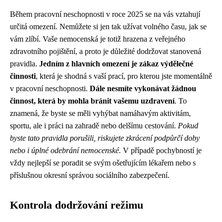
Během pracovní neschopnosti v roce 2025 se na vás vztahují
určitá omezení. Nemůžete si jen tak užívat volného času, jak se
vám zlíbí. Vaše nemocenská je totiž hrazena z veřejného
zdravotního pojištění, a proto je důležité dodržovat stanovená
pravidla.
Jedním z hlavních omezení je zákaz výdělečné
činnosti
, která je shodná s vaší prací, pro kterou jste momentálně
v pracovní neschopnosti.
Dále nesmíte vykonávat žádnou
činnost, která by mohla bránit vašemu uzdravení
. To
znamená, že byste se měli vyhýbat namáhavým aktivitám,
sportu, ale i práci na zahradě nebo delšímu cestování.
Pokud
byste tato pravidla porušili, riskujete zkrácení podpůrčí doby
nebo i úplné odebrání nemocenské.
V případě pochybností je
vždy nejlepší se poradit se svým ošetřujícím lékařem nebo s
příslušnou okresní správou sociálního zabezpečení.
Kontrola dodržování režimu