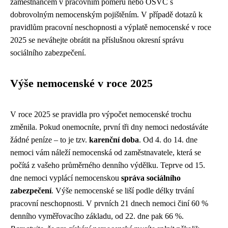
zaměstnancem v pracovním poměru nebo OSVČ s
dobrovolným nemocenským pojištěním. V případě dotazů k
pravidlům pracovní neschopnosti a výplatě nemocenské v roce
2025 se neváhejte obrátit na příslušnou okresní správu
sociálního zabezpečení.
Výše nemocenské v roce 2025
V roce 2025 se pravidla pro výpočet nemocenské trochu
změnila. Pokud onemocníte, první tři dny nemoci nedostáváte
žádné peníze –⁠ to je tzv.
karenční doba
. Od 4. do 14. dne
nemoci vám náleží nemocenská od zaměstnavatele, která se
počítá z vašeho průměrného denního výdělku. Teprve od 15.
dne nemoci vyplácí nemocenskou
správa sociálního
zabezpečení
. Výše nemocenské se liší podle délky trvání
pracovní neschopnosti. V prvních 21 dnech nemoci činí 60 %
denního vyměřovacího základu, od 22. dne pak 66 %.