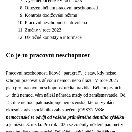
Výše nemocenské v roce 2023
Omezení během pracovní neschopnosti
Kontrola dodržování režimu
Pracovní neschopnost a dovolená
Změny v roce 2023
Užitečné kontakty a informace
Co je to pracovní neschopnost
Pracovní neschopnost, lidově "paragraf", je stav, kdy nejste
schopni pracovat z důvodu nemoci nebo úrazu. V roce 2025
platí pro pracovní neschopnost určitá pravidla. Během prvních
14 dnů nemoci vám náleží náhrada mzdy od zaměstnavatele. Od
15. dne nemoci pak nastupuje nemocenská, kterou vyplácí
okresní správa sociálního zabezpečení (OSSZ).
Výše
nemocenské se odvíjí od vašeho průměrného denního výdělku
a je nižší než mzda. Pro rok 2025 se změnily některé parametry
pro výpočet nemocenské. Důležité je také vědět, že
během