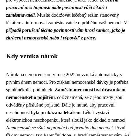
pracovní neschopnosti máte povinnosti vůči lékaři i
zaměstnavateli
. Musíte dodržovat léčebný režim stanovený
lékařem a informovat zaměstnavatele o průběhu vaší nemoci.
V
případě porušení těchto povinností vám hrozí sankce, jako je
zkrácení nemocenské nebo i výpověď z práce.
Kdy vzniká nárok
Nárok na nemocenskou v roce 2025 nevzniká automaticky s
prvním dnem nemoci. Pro získání nemocenské dávky je potřeba
splnit několik podmínek.
Zaměstnanec musí být účastníkem
nemocenského pojištění
, což znamená, že z jeho mzdy jsou
odváděny příslušné pojistné. Dále je nutné, aby pracovní
neschopnost byla
prokázána lékařem
. Lékař vystaví
elektronickou neschopenku, která slouží jako doklad o nemoci.
Nemocenská se však neproplácí od prvního dne nemoci
. První
tři dny nemoci, tzv. karenční doba, si hradí zaměstnanec sám. Až